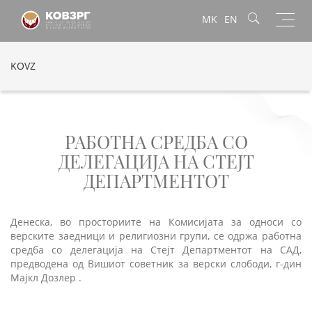
Toggl
MK
EN
navig
KOVZ
РАБОТНА СРЕДБА СО
ДЕЛЕГАЦИЈА НА СТЕЈТ
ДЕПАРТМЕНТОТ
Денеска, во просториите на Комисијата за односи со
верските заедници и религиозни групи, се одржа работна
средба со делегација на Стејт Департментот на САД,
предводена од Вишиот советник за верски слободи, г-дин
Мајкл Дозлер .