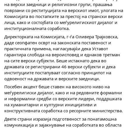
на верски заедници и религиозни групи, прашања
поврзани со реституцијата на верскиот имот, улогата на
Комисијата во постапките за престој на странски верски
лица, како и состојбата со меѓурелигискиот дијалог и
институционалната соработка.
Директорката на Комисијата, г-ѓа Оливера Трајковска,
даде сеопфатен осврт на законската поставеност и
практичната примена, нагласувајќи дека Уставот
гарантира слобода на вероисповед и еднаков третман
на сите верски субјекти. Беше истакнато дека во
државата се регистрирани 46 верски субјекти и дека
институциите постапуваат согласно принципот на
одвоеност на државата и верските заедници.
Посебен акцент беше ставен на високото ниво на
меѓурелигиски дијалог, како и на редовните формални
и неформални средби со верските лидери, поддршката
на хуманитарни и културни иницијативи и
конструктивната соработка со ресорните министерства.
Двете страни изразија подготвеност за понатамошна
комуникација и зајакнување на соработката во областа