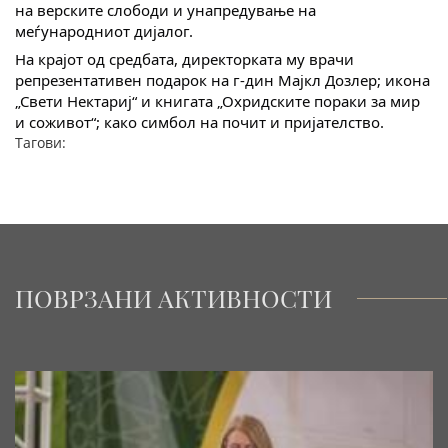
на верските слободи и унапредување на
меѓународниот дијалог.
На крајот од средбата, директорката му врачи
репрезентативен подарок на г-дин Мајкл Дозлер; икона
„Свети Нектариј“ и книгата „Охридските пораки за мир
и соживот“; како симбол на почит и пријателство.
Тагови:
ПОВРЗАНИ АКТИВНОСТИ