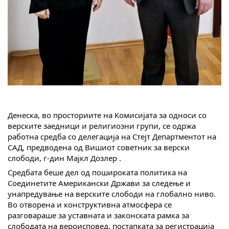
Денеска, во просториите на Комисијата за односи со
верските заедници и религиозни групи, се одржа
работна средба со делегација на Стејт Департментот на
САД, предводена од Вишиот советник за верски
слободи, г-дин Мајкл Дозлер .
Средбата беше дел од пошироката политика на
Соединетите Американски Држави за следење и
унапредување на верските слободи на глобално ниво.
Во отворена и конструктивна атмосфера се
разговараше за уставната и законската рамка за
слободата на вероисповед, постапката за регистрација