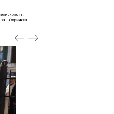
пископот г. 
ва – Охридска 