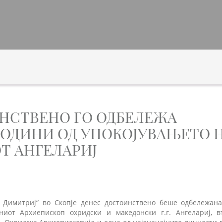
НСТВЕНО ГО ОДБЕЛЕЖА
 ГОДИНИ ОД УПОКОЈУВАЊЕТО 
Т АНГЕЛАРИЈ
 Димитриј“ во Скопје денес достоинствено беше одбележан
ниот Архиепископ охридски и македонски г.г. Ангелариј, 