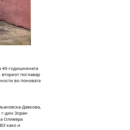
а 40-годишнината 
 вториот поглавар 
ности во поновата 
љановска-Давкова, 
 г-дин Зоран 
ѓа Оливера 
ВЗ како и 