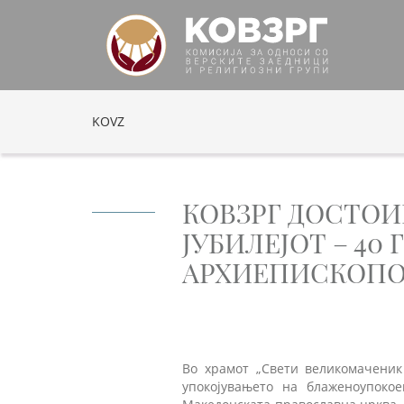
KOVZ
КОВЗРГ ДОСТОИ
ЈУБИЛЕЈОТ – 40
АРХИЕПИСКОПО
Во храмот „Свети великомаченик
упокојувањето на блаженоупокое