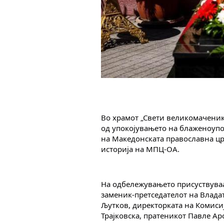
Во храмот „Свети великомаченик
од упокојувањето на блаженоупок
на Македонската православна цр
историја на МПЦ-ОА.
На одбележувањето присуствуваа
заменик-претседателот на Владат
Љутков, директорката на Комисиј
Трајковска, пратеникот Павле Ар