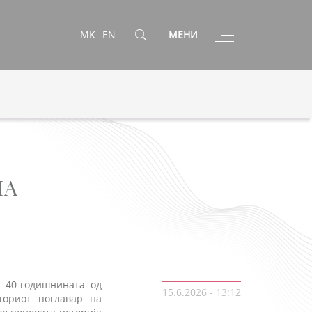
Toggle
MK
EN
МЕНИ
navigation
НА
а 40-годишнината од
15.6.2026 - 13:12
вториот поглавар на