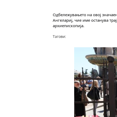
Одбележувањето на овој значаен 
Ангелариј, чие име останува тра
архиепископија.
Тагови: