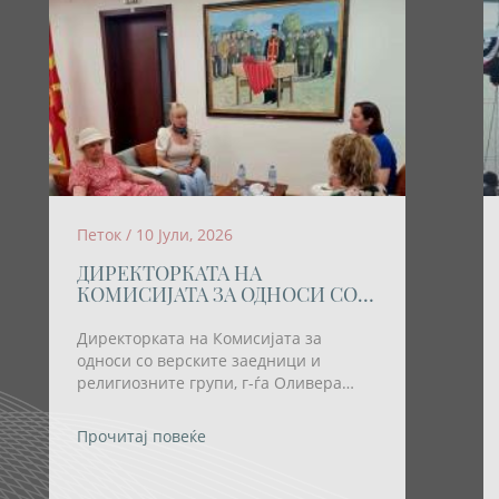
Петок / 10 Јули, 2026
ДИРЕКТОРКАТА НА
КОМИСИЈАТА ЗА ОДНОСИ СО
ВЕРСКИТЕ ЗАЕДНИЦИ И
РЕЛИГИОЗНИТЕ ГРУПИ
Директорката на Комисијата за
ОСТВАРИ РАБОТНА СРЕДБА СО
односи со верските заедници и
ПРЕТСТАВНИЧКИ НА
религиозните групи, г-ѓа Оливера
ХРВАТСКАТА ЗАЕДНИЦА
Трајковска; денеска оствари работна
средба со претставнички на
Прочитај повеќе
Хрватската заедница во нашата земја,
проф. д-р Марина Малиш Саздовска и
поетесата и културен деец Љерка Тот