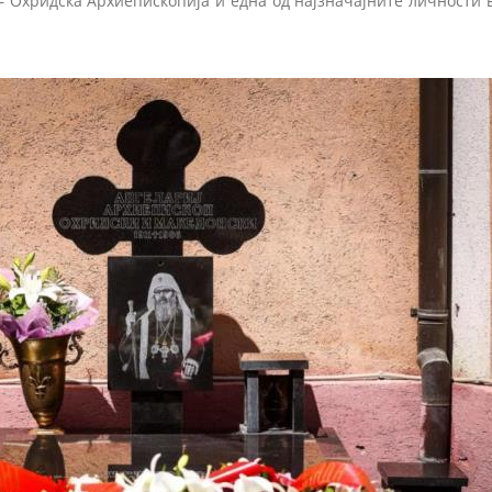
 Охридска Архиепископија и една од најзначајните личности 