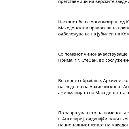
претставници на верските заедн
Настанот беше организиран од Ко
Македонската православна црква
одбележување на јубилеи на Ком
Со поменот чиноначалствуваше Н
Прима, г.г. Стефан, во сослужен
Во своето обраќање, Архиепископ
наследство на Архиепископот Анг
афирмацијата на Македонската п
По завршувањето на поменот, де
г. Ангелариј, оддавајќи почит ко
националниот живот на македон