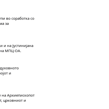
и во соработка со 
а за 
и на Јустинијана 
и на МПЦ-ОА.
духовното 
јот и 
 на Архиепископот 
т, црковниот и 