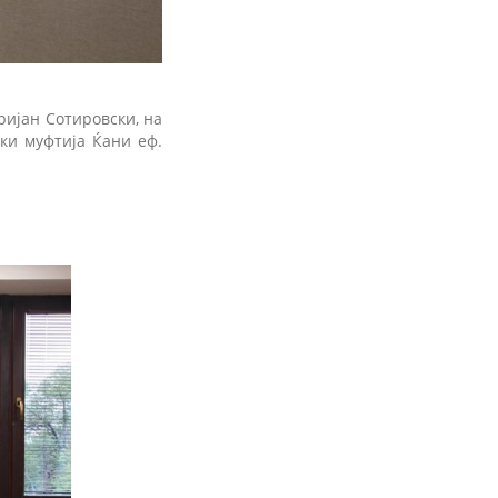
ријан Сотировски, на
ски муфтија Ќани еф.