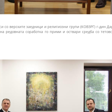
си со верските заедници и религиозни групи (КОВЗРГ) г-дин Да
 на редовната соработка го прими и оствари средба со тетов