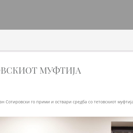
ОВСКИОТ МУФТИЈА
н Сотировски го прими и оствари средба со тетовскиот муфтија