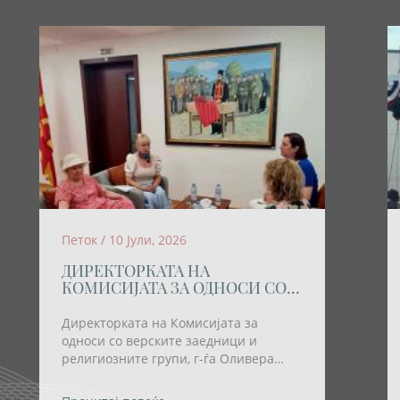
Петок / 10 Јули, 2026
ДИРЕКТОРКАТА НА
КОМИСИЈАТА ЗА ОДНОСИ СО
ВЕРСКИТЕ ЗАЕДНИЦИ И
РЕЛИГИОЗНИТЕ ГРУПИ
Директорката на Комисијата за
ОСТВАРИ РАБОТНА СРЕДБА СО
односи со верските заедници и
ПРЕТСТАВНИЧКИ НА
религиозните групи, г-ѓа Оливера
ХРВАТСКАТА ЗАЕДНИЦА
Трајковска; денеска оствари работна
средба со претставнички на