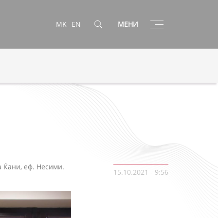
Toggle
MK
EN
МЕНИ
navigation
 Ќани, еф. Несими.
15.10.2021 - 9:56