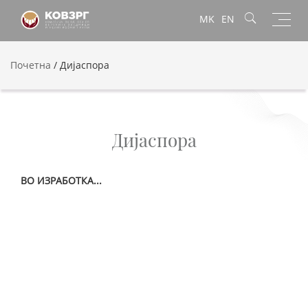
Toggl
MK
EN
navig
Почетна
/
Дијаспора
Дијаспора
ВО ИЗРАБОТКА...