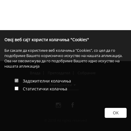
Овој веб сајт користи колачиња "Cookies"
Би сакале да користиме веб колачиња "Cookies", со цел да го
подобриме Вашето корисничко искуство на нашата апликација.
Ова ни овозможува да го подобриме Вашето идно искуство на
нашата апликација
Влада
Претседател
Собрание
Задожителни колачиња
Македонски
Статистички колачња
© 2018 All rights reserved