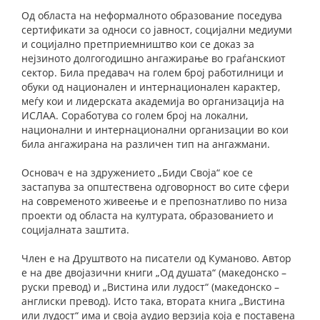
Од областа на неформалното образование поседува
сертификати за односи со јавност, социјални медиуми
и социјално претприемништво кои се доказ за
нејзиното долгогодишно ангажирање во граѓанскиот
сектор. Била предавач на голем број работилници и
обуки од национален и интернационален карактер,
меѓу кои и лидерската академија во организација на
ИСЛАА. Соработува со голем број на локални,
национални и интернационални организации во кои
била ангажирана на различен тип на ангажмани.
Основач е на здружението „Биди Своја“ кое се
застапува за општествена одговорност во сите сфери
на современото живеење и е препознатливо по низа
проекти од областа на културата, образованието и
социјалната заштита.
Член е на Друштвото на писатели од Куманово. Автор
е на две двојазични книги „Од душата“ (македонско –
руски превод) и „Вистина или лудост“ (македонско –
англиски превод). Исто така, втората книга „Вистина
или лудост“ има и своја аудио верзија која е поставена