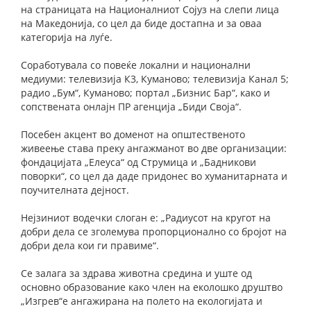
на страницата на Националниот Сојуз на слепи лица
на Македонија, со цел да биде достапна и за оваа
категорија на луѓе.
Соработувала со повеќе локални и национални
медиуми: телевизија К3, Куманово; телевизија Канал 5;
радио „Бум“, Куманово; портал „Бизнис Бар“, како и
сопствената онлајн ПР агенција „Биди Своја“.
Посебен акцент во доменот на општественото
живеење става преку ангажманот во две организации:
фондацијата „Елеуса“ од Струмица и „Бадникови
поворки“, со цел да даде придонес во хуманитарната и
поучителната дејност.
Нејзиниот водечки слоган е: „Радиусот на кругот на
добри дела се зголемува пропорционално со бројот на
добри дела кои ги правиме“.
Се залага за здрава животна средина и уште од
основно образование како член на еколошко друштво
„Изгрев“е ангажирана на полето на екологијата и