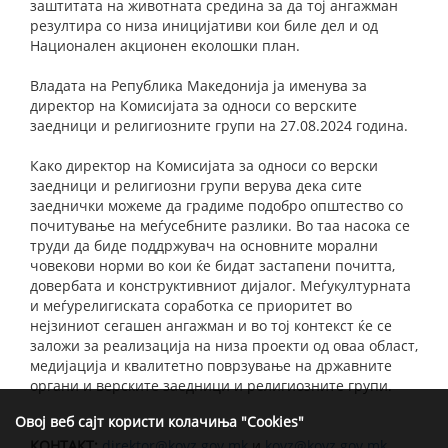
заштитата на животната средина за да тој ангажман
резултира со низа иницијативи кои биле дел и од
Национален акционен еколошки план.
Владата на Република Македонија ја именува за
директор на Комисијата за односи со верските
заедници и религиозните групи на 27.08.2024 година.
Како директор на Комисијата за односи со верски
заедници и религиозни групи верува дека сите
заеднички можеме да градиме подобро општество со
почитување на меѓусебните разлики. Во таа насока се
труди да биде поддржувач на основните морални
човекови норми во кои ќе бидат застапени почитта,
довербата и конструктивниот дијалог. Меѓукултурната
и меѓурелигиската соработка се приоритет во
нејзиниот сегашен ангажман и во тој контекст ќе се
заложи за реализација на низа проекти од оваа област,
медијација и квалитетно поврзување на државните
органи и верските заедници и религиозните групи.
Овој веб сајт користи колачиња "Cookies"
КОНТАКТ:
direktor@kovz.gov.mk
и
kovz@kovz.gov.mk