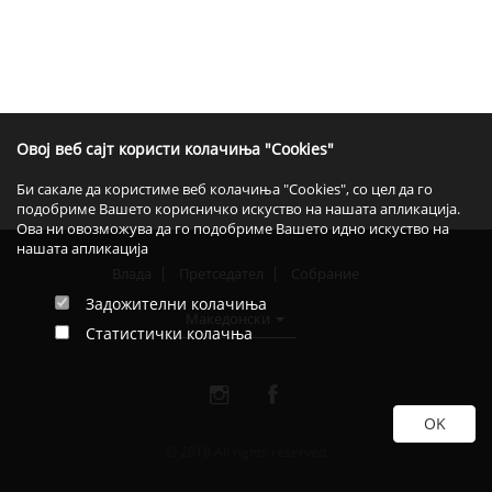
Овој веб сајт користи колачиња "Cookies"
Би сакале да користиме веб колачиња "Cookies", со цел да го
подобриме Вашето корисничко искуство на нашата апликација.
Ова ни овозможува да го подобриме Вашето идно искуство на
нашата апликација
Влада
Претседател
Собрание
Задожителни колачиња
Македонски
Статистички колачња
© 2018 All rights reserved