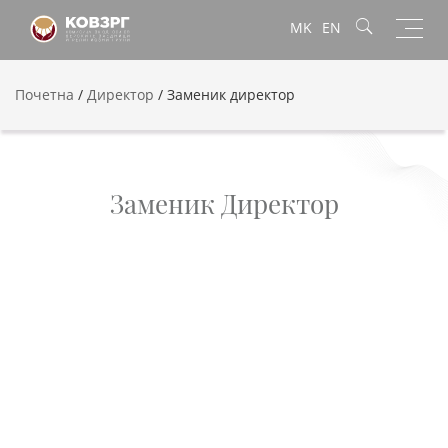
Toggl
MK
EN
navig
Почетна
/
Директор
/
Заменик директор
Заменик Директор