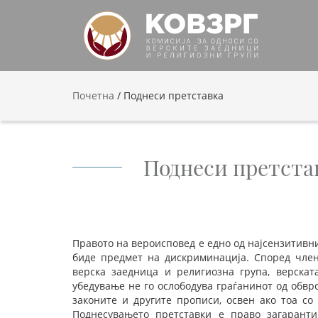
Почетна
/
Поднеси претставка
Поднеси претста
Правото на вероисповед е едно од најсензитивн
биде предмет на дискриминација. Според член
верска заедница и религиозна група, верскат
убедување не го ослободува граѓанинот од обврс
законите и другите прописи, освен ако тоа со
Поднесувањето претставки е право загарант