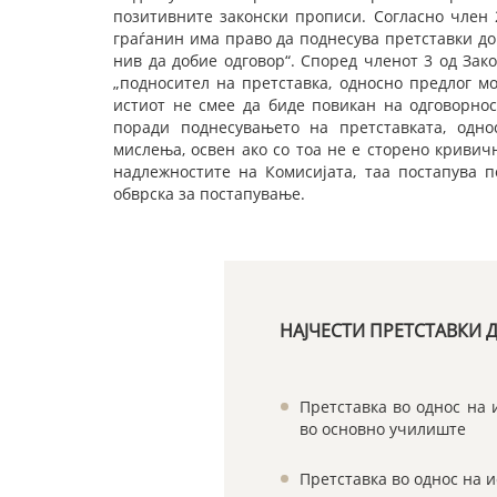
позитивните законски прописи. Согласно член 2
граѓанин има право да поднесува претставки до
нив да добие одговор“. Според членот 3 од Зак
„подносител на претставка, односно предлог м
истиот не смее да биде повикан на одговорнос
поради поднесувањето на претставката, одн
мислења, освен ако со тоа не е сторено кривичн
надлежностите на Комисијата, таа постапува п
обврска за постапување.
НАЈЧЕСТИ ПРЕТСТАВКИ 
Претставка во однос на 
во основно училиште
Претставка во однос на 