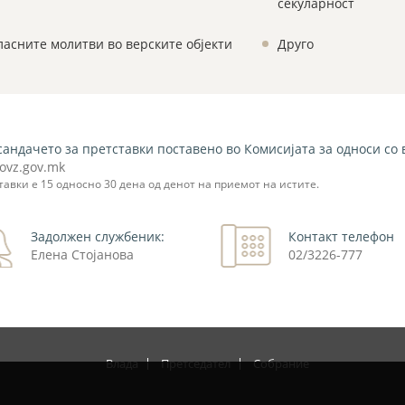
секуларност
ласните молитви во верските објекти
Друго
сандачето за претставки поставено во Комисијата за односи со
ovz.gov.mk
тавки е 15 односно 30 дена од денот на приемот на истите.
Задолжен службеник:
Контакт телефон
Елена Стојанова
02/3226-777
Влада
Претседател
Собрание