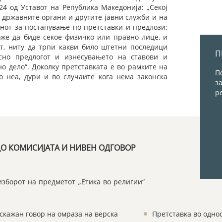
4 од Уставот на Република Македонија: „Секој
 државните органи и другите јавни служби и на
онот за постапување по претставки и предлози:
оже да биде секое физичко или правно лице, и
т, ниту да трпи какви било штетни последици
П
осно предлогот и изнесувањето на ставови и
о дело“. Доколку претставката е во рамките на
П
о неа, дури и во случаите кога нема законска
з
р
ДО КОМИСИЈАТА И НИВЕН ОДГОВОР
изборот на предметот „Етика во религии“
искажан говор на омраза на верска
Претставка во одно