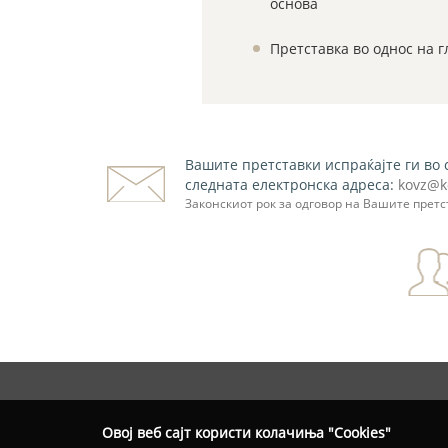
основа
Претставка во однос на г
Вашите претставки испраќајте ги во 
следната електронска адреса:
kovz@k
Законскиот рок за одговор на Вашите претс
Овој веб сајт користи колачиња "Cookies"