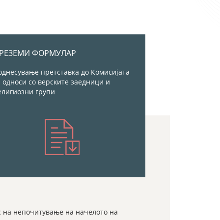
РЕЗЕМИ ФОРМУЛАР
однесување претставка до Комисијата
а односи со верските заедници и
елигиозни групи
с на непочитување на начелото на