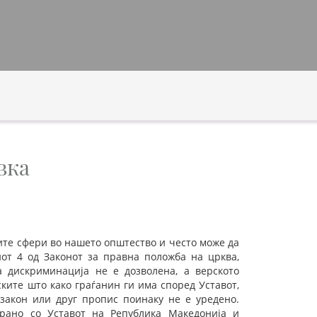
вка
ите сфери во нашето општество и често може да
от 4 од Законот за правна положба на црква,
а дискриминација не е дозволена, а верското
ките што како граѓанин ги има според Уставот,
 закон или друг пропис поинаку не е уредено.
ирано со Уставот на Република Македонија и