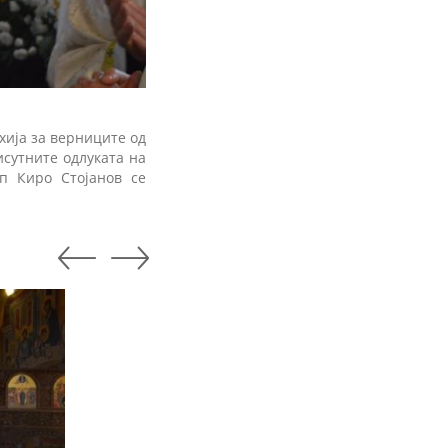
хија за верниците од
сутните одлуката на
уп Киро Стојанов се