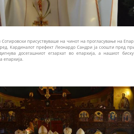
 Сотировски присуствуваше на чинот на прогласување на Епар
бред. Кардиналот префект Леонардо Сандри ја соошти пред при
дигнува досегашниот егзархат во епархија, а нашиот биск
а епархија.