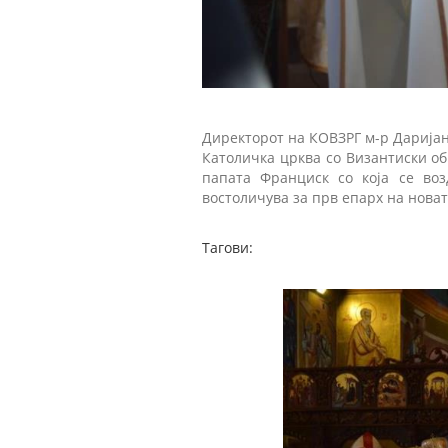
Директорот на КОВЗРГ м-р Даријан
Католичка црква со Византиски о
папата Франциск со која се воз
востоличува за прв епарх на новат
Тагови: