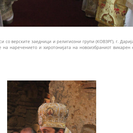
и со верските заедници и религиозни групи (КОВЗРГ), г. Дариј
ше на наречението и хиротонијата на новоизбраниот викарен е