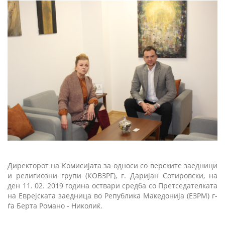
Директорот на Комисијата за односи со верските заедници
и религиозни групи (КОВЗРГ), г. Даријан Сотировски, на
ден 11. 02. 2019 година оствари средба со Претседателката
на Еврејската заедница во Република Македонија (ЕЗРМ) г-
ѓа Берта Романо - Николиќ.