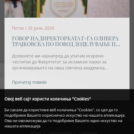
Петок / 26 Јуни, 2026
ГОВОР НА ДИРЕКТОРКАТА Г-ЃА ОЛИВЕРА
ТРАЈКОВСКА ПО ПОВОД ДОДЕЛУВАЊЕ НА
АКАДЕМСКАТА ТИТУЛА „DOCTOR
HONORIS CAUSA” НА РЕИСОТ НА ИВЗ
Дозволете ми најнапред да упатам искрени
честитки до Факултетот за исламски науки за
организирањето на оваа свечена академска
церемонија, како и за одлуката највисокото
академско признание – титулата „Doctor Honoris
Прочитај повеќе
Causa“ – да му биде доделена на Реис-ул-улема Хаџи
Хфз. Шаќир ефенди Фетаи.
Овој веб сајт користи колачиња "Cookies"
Би сакале да користиме веб колачиња "Cookies", со цел да го
подобриме Вашето корисничко искуство на нашата апликација.
Ова ни овозможува да го подобриме Вашето идно искуство на
нашата апликација
Влада
Претседател
Собрание