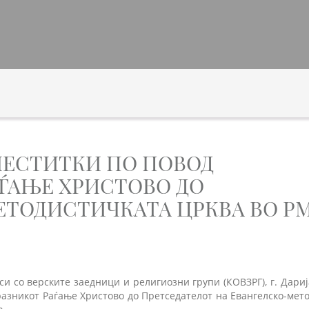
ЧЕСТИТКИ ПО ПОВОД
ЃАЊЕ ХРИСТОВО ДО
ТОДИСТИЧКАТА ЦРКВА ВО Р
си со верските заедници и религиозни групи (КОВЗРГ), г. Дари
разникот Раѓање Христово до Претседателот на Евангелско-мет