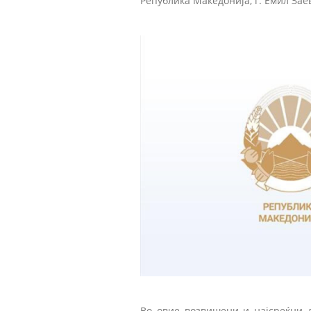
Република Македонија, г. Емил Зае
Во овие возвишени и најсреќни д