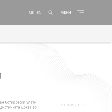
Toggle
MK
EN
МЕНИ
navigation
М
јан Сотировски упати
7.1.2019 - 15:00
одистичката црква во