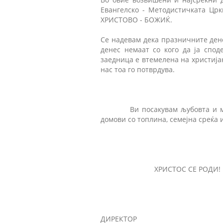
Евангелско - Методистичката Црк
ХРИСТОВО - БОЖИЌ.
Се надевам дека празничните дено
денес немаат со кого да ја спод
заедница е втемелена на христијан
нас тоа го потврдува.
Ви посакувам љубовта и мирот 
домови со топлина, семејна среќа 
ХРИСТОС СЕ РОДИ!
ДИРЕКТОР