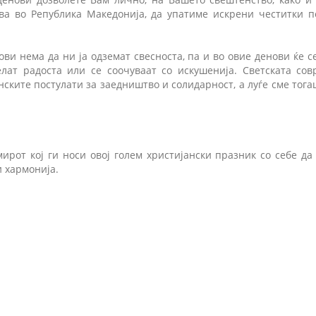
ва во Република Македонија, да упатиме искрени честитки 
ви нема да ни ја одземат свесноста, па и во овие денови ќе с
елат радоста или се соочуваат со искушенија. Светската со
ските постулати за заедништво и солидарност, а луѓе сме тога
кој ги носи овој голем христијански празник со себе да 
и хармонија.