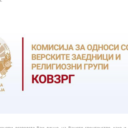
в.
енови дозволете Вам лично, на Вашето свештенство, како и