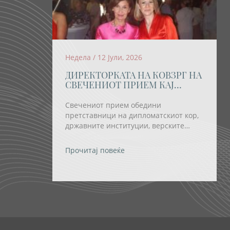
Недела / 12 Јули, 2026
ДИРЕКТОРКАТА НА КОВЗРГ НА
СВЕЧЕНИОТ ПРИЕМ КАЈ
ПРЕТСЕДАТЕЛКАТА
СИЉАНОВСКА-ДАВКОВА ПО
Свечениот прием обедини
ПОВОД ОТВОРАЊЕТО НА
претставници на дипломатскиот кор,
„ОХРИДСКО ЛЕТО“
државните институции, верските
заедници и религиозните групи, како
и бројни домашни и странски
Прочитај повеќе
уметници.
т