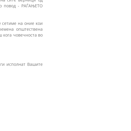
по повод - РАЃАЊЕТО
е сетиме на оние кои
времена општествена
ш кога човечноста во
ги исполнат Вашите