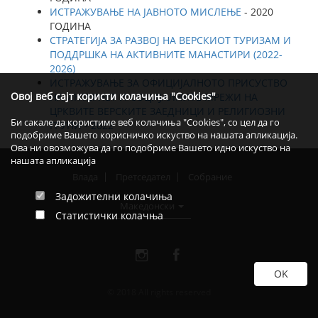
ИСТРАЖУВАЊЕ НА ЈАВНОТО МИСЛЕЊЕ
- 2020
ГОДИНА
СТРАТЕГИЈА ЗА РАЗВОЈ НА ВЕРСКИОТ ТУРИЗАМ И
ПОДДРШКА НА АКТИВНИТЕ МАНАСТИРИ (2022-
2026)
ИСТРАЖУВАЊЕ ЗА ОФИЦИЈАЛНОТО ПРИСУСТВО
Овој веб сајт користи колачиња "Cookies"
НА ИНТЕРНЕТ И СОЦИЈАЛНИТЕ МРЕЖИ НА
ЦРКВИТЕ ВЕРСКИТЕ ЗАЕДНИЦИ И РЕЛИГИОЗНИ
Би сакале да користиме веб колачиња "Cookies", со цел да го
ГРУПИ - 2022
подобриме Вашето корисничко искуство на нашата апликација.
Ова ни овозможува да го подобриме Вашето идно искуство на
нашата апликација
Влада
Претседател
Собрание
Задожителни колачиња
Македонски
Статистички колачња
© 2018 All rights reserved