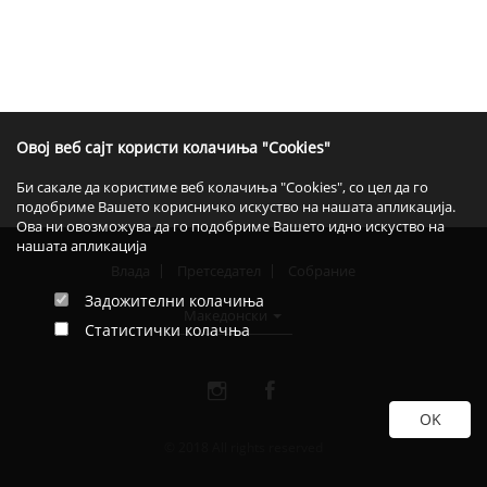
Овој веб сајт користи колачиња "Cookies"
Би сакале да користиме веб колачиња "Cookies", со цел да го
подобриме Вашето корисничко искуство на нашата апликација.
Ова ни овозможува да го подобриме Вашето идно искуство на
нашата апликација
Влада
Претседател
Собрание
Задожителни колачиња
Македонски
Статистички колачња
© 2018 All rights reserved