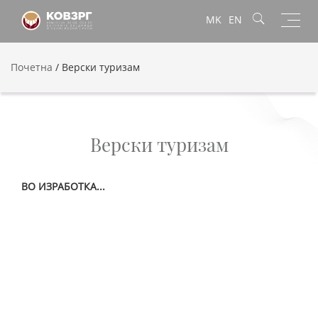
Toggl
MK
EN
navig
Почетна
/
Верски туризам
Верски туризам
ВО ИЗРАБОТКА...