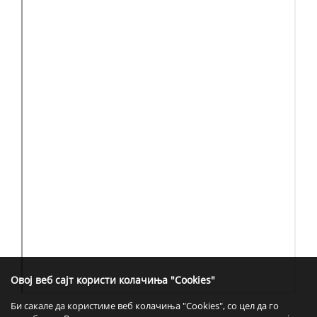
Овој веб сајт користи колачиња "Cookies"
Би сакале да користиме веб колачиња "Cookies", со цел да го