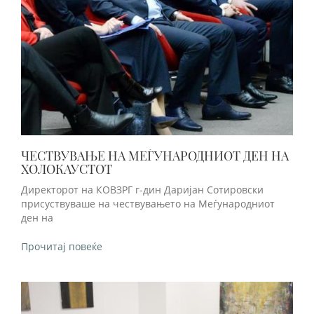
ЧЕСТВУВАЊЕ НА МЕЃУНАРОДНИОТ ДЕН НА
ХОЛОКАУСТОТ
Директорот на КОВЗРГ г-дин Даријан Сотировски
присуствуваше на чествувањето на Меѓународниот
ден на
Прочитај повеќе