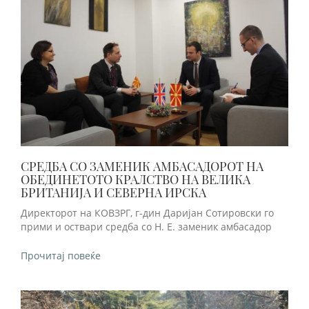
СРЕДБА СО ЗАМЕНИК АМБАСАДОРОТ НА
ОБЕДИНЕТОТО КРАЛСТВО НА ВЕЛИКА
БРИТАНИЈА И СЕВЕРНА ИРСКА
Директорот на КОВЗРГ, г-дин Даријан Сотировски го
прими и оствари средба со Н. Е. заменик амбасадор
Прочитај повеќе