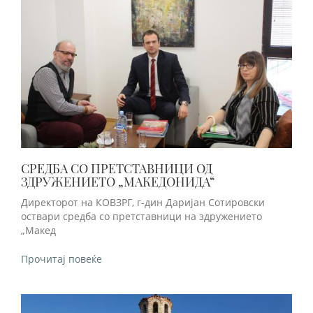
СРЕДБА СО ПРЕТСТАВНИЦИ ОД
ЗДРУЖЕНИЕТО „МАКЕДОНИДА“
Директорот на КОВЗРГ, г-дин Даријан Сотировски
оствари средба со претставници на здружението
„Макед
Прочитај повеќе