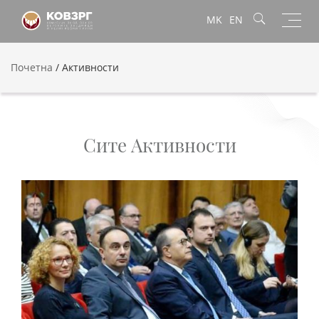
Toggl
MK
EN
navig
Почетна
/
Активности
Сите Активности