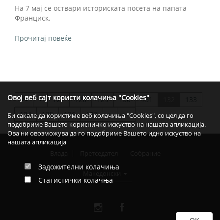
На 7 мај се оствари историската посета на папата
Франциск.
Прочитај повеќе
Овој веб сајт користи колачиња "Cookies"
<
127
128
129
130
131
132
133
>>
134
135
136
137
>
>>
Би сакале да користиме веб колачиња "Cookies", со цел да го
подобриме Вашето корисничко искуство на нашата апликација.
Ова ни овозможува да го подобриме Вашето идно искуство на
нашата апликација
Влада
Претседател
Собрание
Задожителни колачиња
Македонски
Статистички колачња