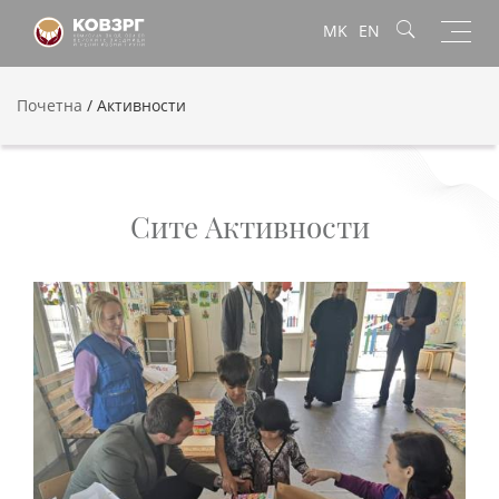
Toggl
MK
EN
navig
Почетна
/
Активности
Сите Активности