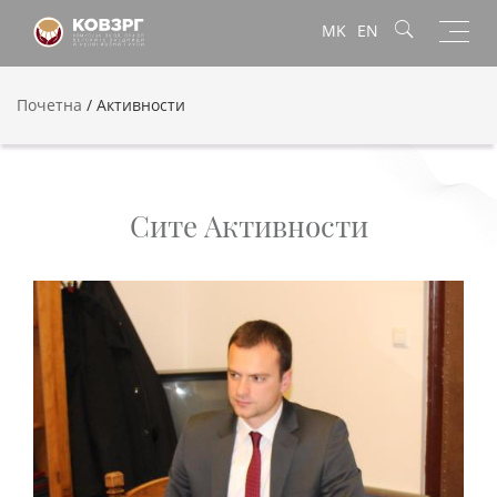
Toggl
MK
EN
navig
Почетна
/
Активности
Сите Активности