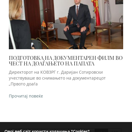
ПОДГОТОВКА НА ДОКУМЕНТАРЕН ФИЛМ ВО
ЧЕСТ НА ДОАЃАЊЕТО НА ПАПАТА
Директорот на КОВЗРГ г. Даријан Сотировски
учествуваше во снимањето на документарецот
„Првото доаѓа
Прочитај повеќе
Овој веб сајт користи колачиња "Cookies"