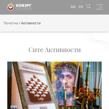
Toggl
MK
EN
navig
Почетна
/
Активности
Сите Активности