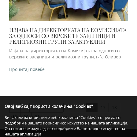
ИЗЈАВА НА ДИРЕКТОРКАТА НА КОМИСИЈАТА
ЗА ОДНОСИ СО ВЕРСКИТЕ ЗАЕДНИЦИ И
РЕЛИГИОЗНИ ГРУПИ ЗА АКТУЕЛНИ
Изјава на директорката на Комисијата за односи со
верските заедници и религиозни групи, г-ѓа Оливер
Прочитај повеќе
Овој веб сајт користи колачиња "Cookies"
<
11
12
13
14
15
16
17
18
>>
19
20
21
>
>>
Би сакале да користиме веб колачиња "Cookies", со цел да го
подобриме Вашето корисничко искуство на нашата апликација.
Ова ни овозможува да го подобриме Вашето идно искуство на
нашата апликација