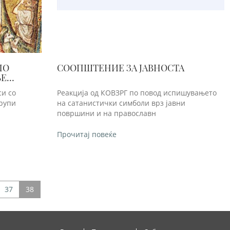
ПО
СООПШТЕНИЕ ЗА ЈАВНОСТА
ЊЕ
си со
Реакција од КОВЗРГ по повод испишувањето
групи
на сатанистички симболи врз јавни
површини и на православн
Прочитај повеќе
37
38