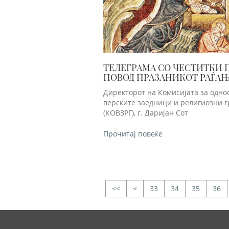
ТЕЛЕГРАМА СО ЧЕСТИТКИ 
ПОВОД ПРАЗАНИКОТ РАЃА
ХРИСТОВО ДО МПЦ-ОА
Директорот на Комисијата за одно
верските заедници и религиозни 
(КОВЗРГ), г. Даријан Сот
Прочитај повеќе
<
33
34
35
36
>>