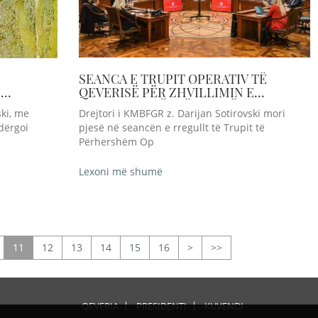
SEANCA E TRUPIT OPERATIV TË
-
QEVERISË PËR ZHVILLIMIN E
 ME
KONCEPTIT TË NJË SHOQËRI DHE
ski, me
Drejtori i KMBFGR z. Darijan Sotirovski mori
I
INTERKULTURALIZM
 dërgoi
pjesë në seancën e rregullt të Trupit të
Përhershëm Op
Lexoni më shumë
11
12
13
14
15
16
>
>>
QEVERIA
PRESIDENTI
KUVENDI