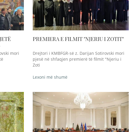
JETË
PREMIERA E FILMIT "NJERIU I ZOTIT"
ovski mori
Drejtori i KMBFGR-së z. Darijan Sotirovski mori
të
pjesë në shfaqjen premierë të filmit "Njeriu i
Zoti
Lexoni më shumë