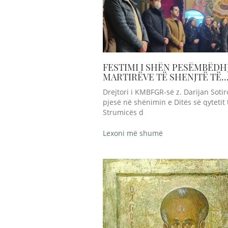
FESTIMI I SHËN PESËMBËDH
MARTIRËVE TË SHENJTË TË
TIVERIOPOLIT
Drejtori i KMBFGR-së z. Darijan Sotir
pjesë në shënimin e Ditës së qytetit 
Strumicës d
Lexoni më shumë