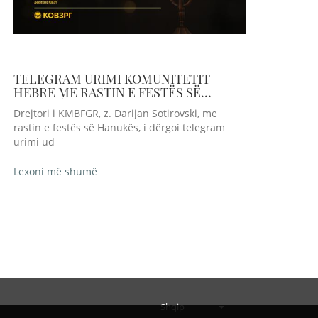
TELEGRAM URIMI KOMUNITETIT
HEBRE ME RASTIN E FESTËS SË
HANUKËS
Drejtori i KMBFGR, z. Darijan Sotirovski, me
rastin e festës së Hanukës, i dërgoi telegram
urimi ud
Lexoni më shumë
Shqip