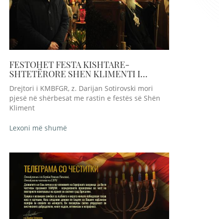
FESTOHET FESTA KISHTARE-
SHTETËRORE SHEN KLIMENTI I
OHRIT
Drejtori i KMBFGR, z. Darijan Sotirovski mori
pjesë në shërbesat me rastin e festës së Shën
Kliment
Lexoni më shumë