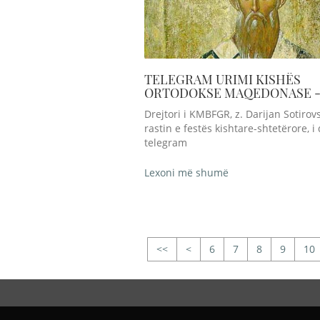
TELEGRAM URIMI KISHËS
ORTODOKSE MAQEDONASE 
KRYEPESHKOPATA E OHHRIT
Drejtori i KMBFGR, z. Darijan Sotirov
RASTIN E FESTES SE SHEN KL
rastin e festës kishtare-shtetërore, i
telegram
Lexoni më shumë
<
6
7
8
9
10
>>