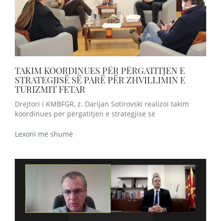
TAKIM KOORDINUES PËR PËRGATITJEN E
STRATEGJISË SË PARË PËR ZHVILLIMIN E
TURIZMIT FETAR
Drejtori i KMBFGR, z. Darijan Sotirovski realizoi takim
koordinues për përgatitjen e strategjisë së
Lexoni më shumë