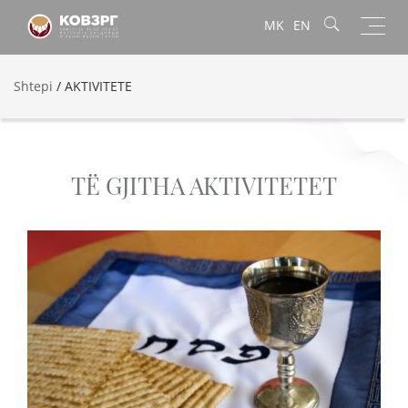
Toggl
MK
EN
navig
Shtepi
/
AKTIVITETE
TË GJITHA AKTIVITETET