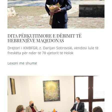
DITA PËRKUJTIMORE E DËBIMIT TË
HEBRENJËVE MAQEDONAS
Drejtori i KMBFGR, z. Darijan Sotirovski, vendosi lule të
freskëta për nder të 78 vjetorit të Holok
Lexoni më shumë