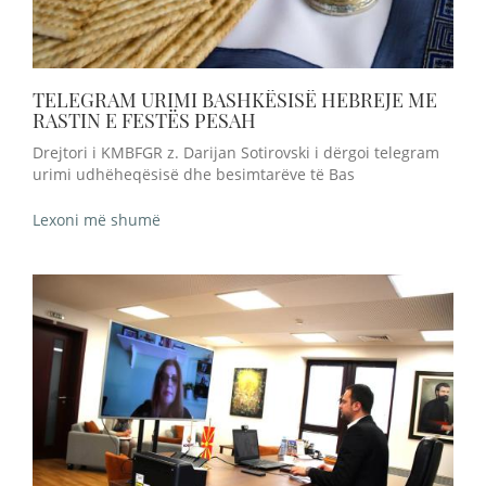
TELEGRAM URIMI BASHKËSISË HEBREJE ME
RASTIN E FESTËS PESAH
Drejtori i KMBFGR z. Darijan Sotirovski i dërgoi telegram
urimi udhëheqësisë dhe besimtarëve të Bas
Lexoni më shumë