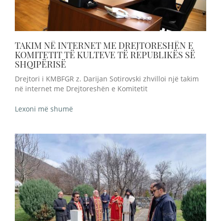
TAKIM NË INTERNET ME DREJTORESHËN E
KOMITETIT TË KULTEVE TË REPUBLIKËS SË
SHQIPËRISË
Drejtori i KMBFGR z. Darijan Sotirovski zhvilloi një takim
në internet me Drejtoreshën e Komitetit
Lexoni më shumë