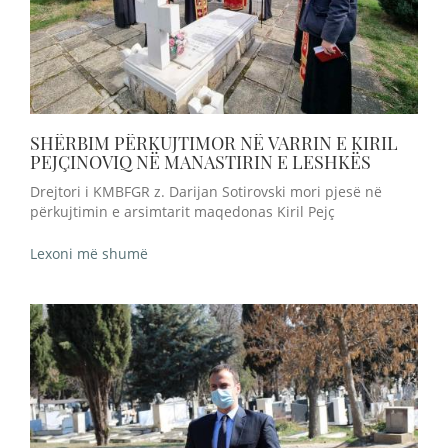
SHËRBIM PËRKUJTIMOR NË VARRIN E KIRIL
PEJÇINOVIQ NË MANASTIRIN E LESHKËS
Drejtori i KMBFGR z. Darijan Sotirovski mori pjesë në
përkujtimin e arsimtarit maqedonas Kiril Pejç
Lexoni më shumë