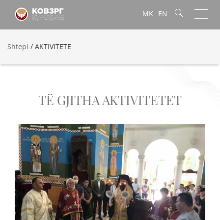
Toggl
MK
EN
navig
Shtepi
/
AKTIVITETE
TË GJITHA AKTIVITETET