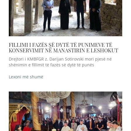
FILLIMI I FAZËS SË DYTË TË PUNIMEVE TË
KONSERVIMIT NË MANASTIRIN E LESHOKUT
Drejtori i KMBFGR z. Darijan Sotirovski mori pjesë në
shënimin e fillimit të fazës së dytë të punës
Lexoni më shumë