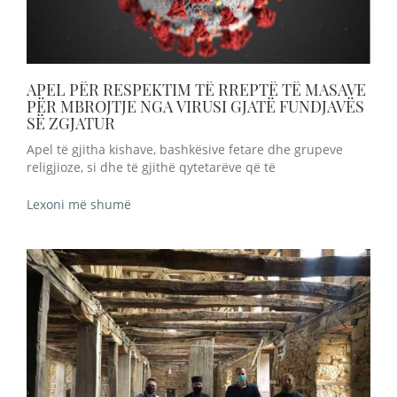
APEL PËR RESPEKTIM TË RREPTË TË MASAVE
PËR MBROJTJE NGA VIRUSI GJATË FUNDJAVËS
SË ZGJATUR
Apel të gjitha kishave, bashkësive fetare dhe grupeve
religjioze, si dhe të gjithë qytetarëve që të
Lexoni më shumë