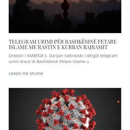
TELEGRAM URIMI PËR BASHKËSINË FETARE
ISLAME ME RASTIN E KURBAN BAJRAMIT
Drejtori i KMBFGR z. Darijan Sotirovski i dërgoi telegram
urimi kreut të Bashkësisë Fetare Islame u
Lexoni më shumë