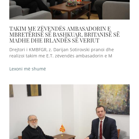
TAKIM ME ZËVENDËS AMBASADORIN E
MBRETËRISË SË BASHKUAR, BRITANISË SË
MADHE DHE IRLANDËS SË VERIUT
Drejtori i KMBFGR, z. Darijan Sotirovski pranoi dhe
realizoi takim me E.T. zëvendës ambasadorin e M
Lexoni më shumë