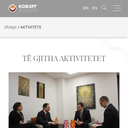
Toggl
MK
EN
navig
Shtepi
/
AKTIVITETE
TË GJITHA AKTIVITETET