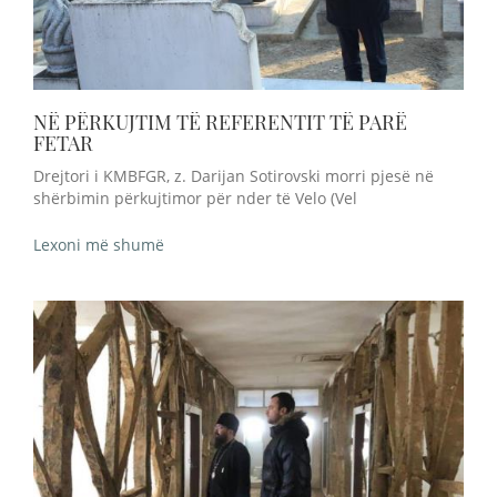
NË PËRKUJTIM TË REFERENTIT TË PARË
FETAR
Drejtori i KMBFGR, z. Darijan Sotirovski morri pjesë në
shërbimin përkujtimor për nder të Velo (Vel
Lexoni më shumë