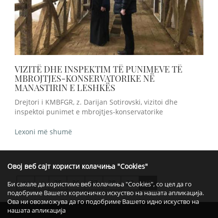
VIZITË DHE INSPEKTIM TË PUNIMEVE TË
MBROJTJES-KONSERVATORIKE NË
MANASTIRIN E LESHKËS
Drejtori i KMBFGR, z. Darijan Sotirovski, vizitoi dhe
inspektoi punimet e mbrojtjes-konservatorike
Lexoni më shumë
Овој веб сајт користи колачиња "Cookies"
<
35
36
37
38
39
40
>>
Би сакале да користиме веб колачиња "Cookies", со цел да го
подобриме Вашето корисничко искуство на нашата апликација.
Ова ни овозможува да го подобриме Вашето идно искуство на
нашата апликација