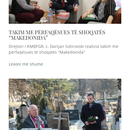
TAKIM ME PËRFAQËSUES TË SHOQATËS
“MAKEDONIDA”
Drejtori i KMBFGR, z. Darijan Sotirovski realizoi takim me
përfaqësues të shoqatës “Makedonida”
Lexoni më shumë