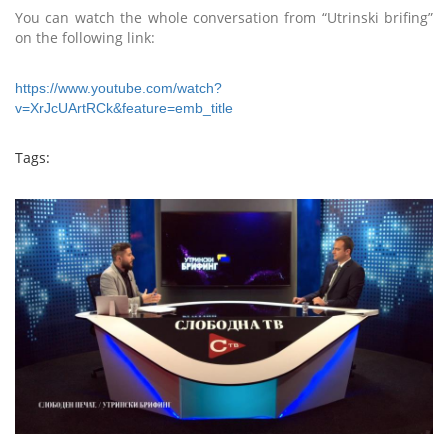
You can watch the whole conversation from
“
Utrinski brifing
”
on the following link:
https://www.youtube.com/watch?
v=XrJcUArtRCk&feature=emb_title
Tags: