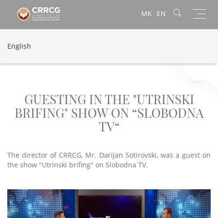
Toggl
MK
EN
navig
English
GUESTING IN THE "UTRINSKI
BRIFING" SHOW ON “SLOBODNA
TV“
The director of CRRCG, Mr. Darijan Sotirovski, was a guest on
the show "Utrinski brifing" on Slobodna TV.