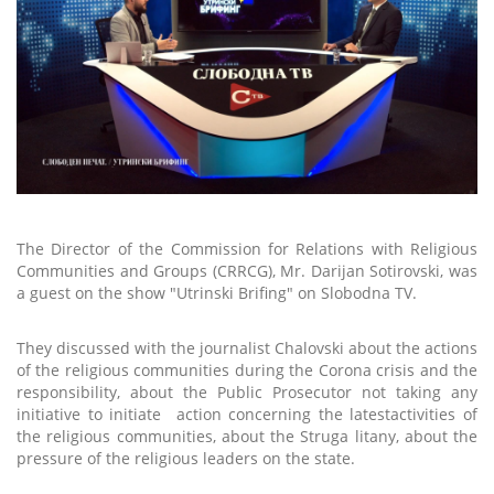
The Director of the Commission for Relations with Religious
Communities and Groups (
CRRCG
), Mr. Darijan Sotirovski, was
a guest on the show "
Utrinski
Brifing" on Slobodna TV.
They
discussed
with the journalist C
h
alovski about the actions
of the religious communities
during
the
Corona
crisis and the
responsibility, about the Public Prosecutor
not taking any
initiative to initiate
action
concerning the
latest
activities
of
the religious communities
, about the Struga litany, about the
pressure of
the
religious leaders on the state.