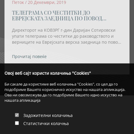
Петок / 20 Декември, 2019
ТЕЛЕГРАМА СО ЧЕСТИТКИ ДО
ЕВРЕЈСКАТА ЗАЕДНИЦА ПО ПОВОД
ПРАЗНИКОТ ХАНУКА
Директорот на КОВЗРГ г-дин Даријан Сотировски
упати телеграма со честитки до раководството и
верниците на Еврејската верска заедница по повод
празникот Ханука
Прочитај повеќе
Овој веб сајт користи колачиња "Cookies"
Би сакале да користиме веб колачиња "Cookies", со цел да го
подобриме Вашето корисничко искуство на нашата апликација.
Ова ни овозможува да го подобриме Вашето идно искуство на
нашата апликација
Задожителни колачиња
Статистички колачња