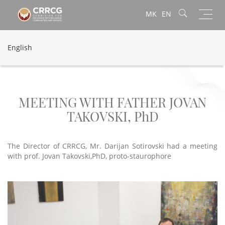
Toggl
MK
EN
navig
English
MEETING WITH FATHER JOVAN
TAKOVSKI, PhD
The Director of CRRCG, Mr. Darijan Sotirovski had a meeting
with prof. Jovan Takovski,PhD, proto-staurophore