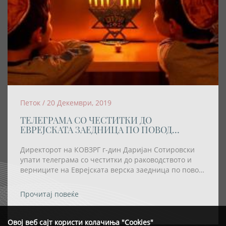
Петок / 20 Декември, 2019
ТЕЛЕГРАМА СО ЧЕСТИТКИ ДО
ЕВРЕЈСКАТА ЗАЕДНИЦА ПО ПОВОД
ПРАЗНИКОТ ХАНУКА
Директорот на КОВЗРГ г-дин Даријан Сотировски
упати телеграма со честитки до раководството и
верниците на Еврејската верска заедница по повод
празникот Ханука
Прочитај повеќе
Овој веб сајт користи колачиња "Cookies"