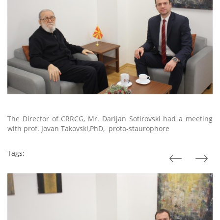
The Director of CRRCG, Mr. Darijan Sotirovski had a meeting
with prof. Jovan Takovski,PhD,
proto-staurophore
Tags: