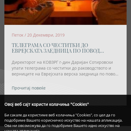
Петок / 20 Декември, 2019
ТЕЛЕГРАМА СО ЧЕСТИТКИ ДО
ЕВРЕЈСКАТА ЗАЕДНИЦА ПО ПОВОД
ПРАЗНИКОТ ХАНУКА
Директорот на КОВЗРГ г-дин Даријан Сотировски
упати телеграма со честитки до раководството и
верниците на Еврејската верска заедница по повод
празникот Ханука
Прочитај повеќе
Овој веб сајт користи колачиња "Cookies"
Би сакале да користиме веб колачиња "Cookies", со цел да го
подобриме Вашето корисничко искуство на нашата апликација.
Ова ни овозможува да го подобриме Вашето идно искуство на
нашата апликација