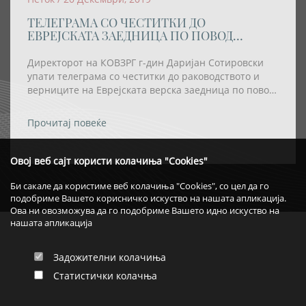
ТЕЛЕГРАМА СО ЧЕСТИТКИ ДО
ЕВРЕЈСКАТА ЗАЕДНИЦА ПО ПОВОД
ПРАЗНИКОТ ХАНУКА
Директорот на КОВЗРГ г-дин Даријан Сотировски
упати телеграма со честитки до раководството и
верниците на Еврејската верска заедница по повод
празникот Ханука
Прочитај повеќе
Овој веб сајт користи колачиња "Cookies"
Би сакале да користиме веб колачиња "Cookies", со цел да го
подобриме Вашето корисничко искуство на нашата апликација.
Ова ни овозможува да го подобриме Вашето идно искуство на
нашата апликација
Задожителни колачиња
Статистички колачња