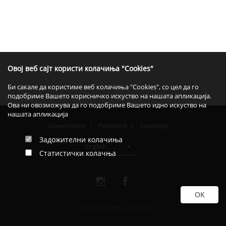
Овој веб сајт користи колачиња "Cookies"
Би сакале да користиме веб колачиња "Cookies", со цел да го
подобриме Вашето корисничко искуство на нашата апликација.
Ова ни овозможува да го подобриме Вашето идно искуство на
нашата апликација
Government
President
Assembly
Задожителни колачиња
English
Статистички колачња
© 2018 All rights reserved