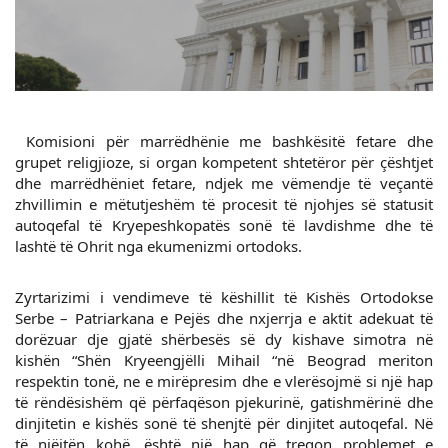
Komisioni për marrëdhënie me bashkësitë fetare dhe
grupet religjioze, si organ kompetent shtetëror për çështjet
dhe marrëdhëniet fetare, ndjek me vëmendje të veçantë
zhvillimin e mëtutjeshëm të procesit të njohjes së statusit
autoqefal të Kryepeshkopatës sonë të lavdishme dhe të
lashtë të Ohrit nga ekumenizmi ortodoks.
Zyrtarizimi i vendimeve të këshillit të Kishës Ortodokse
Serbe – Patriarkana e Pejës dhe nxjerrja e aktit adekuat të
dorëzuar dje gjatë shërbesës së dy kishave simotra në
kishën “Shën Kryeengjëlli Mihail “në Beograd meriton
respektin tonë, ne e mirëpresim dhe e vlerësojmë si një hap
të rëndësishëm që përfaqëson pjekurinë, gatishmërinë dhe
dinjitetin e kishës sonë të shenjtë për dinjitet autoqefal. Në
të njëjtën kohë, është një hap që tregon problemet e