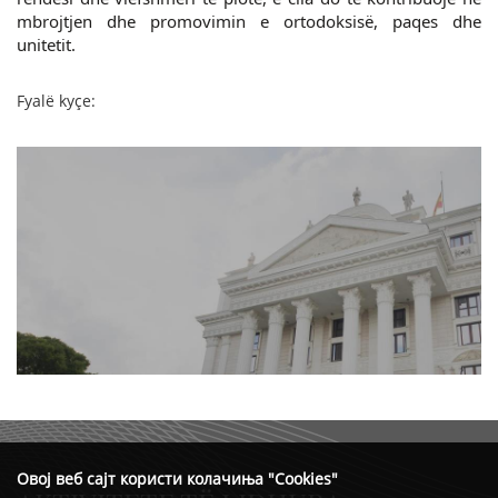
mbrojtjen dhe promovimin e ortodoksisë, paqes dhe
unitetit.
Fyalë kyçe:
Овој веб сајт користи колачиња "Cookies"