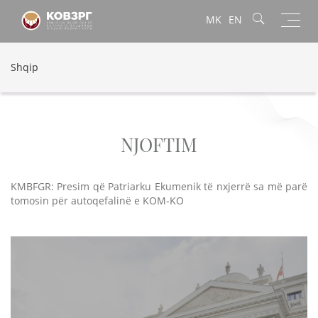
Toggl
MK
EN
navig
Shqip
NJOFTIM
KMBFGR: Presim që Patriarku Ekumenik të nxjerrë sa më parë
tomosin për autoqefalinë e KOM-KO