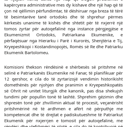
kapërcyera administrative mes dy kishave dhe një hap që të
çon në qëllimin përfundimtar, të dëshiruar nga breza të tërë
të besimtarëve tanë ortodoks dhe të shprehur përmes
kërkesës unanime të kishës dhe shtetit për të nxjerrë një
tomos zyrtar për autoqefalinë nga instance përgjegjëse e
Ekumenizmit Ortodoks, Patriarkana Ekumenike, e
përfaqësuar nga Hierarku i Parë i Kurorës, Shenjtëria e Tij,
Kryepeshkopi i Kostandinopojës, Romës së Re dhe Patriarku
Ekumenik Bartolomeu.
Komisioni thekson rëndësinë e shërbesës së pritshme në
selinë e Patriarkanës Ekumenike në Fanar, të planifikuar për
12 qershor, e cila do të zyrtarizojë vendimin historikisht
domethënës për njohjen dhe pranimin e Kryepeshkopatës
së Ohrit në unitet liturgjik dhe kanonik, pas disa shekujsh
tundimi për popullin tonë të lashtë. Shprehim gëzimin dhe
shpresën tonë për zhvillimin aktual të procesit, veçanërisht
pritshmërinë në të ardhmen e afërt në përputhje me
kompetencat dhe të drejtat e padiskutueshme të Patriarkut
Ekumenik për nxjerrjen e tomosit për autoqefalinë, me
rëndësi dhe vlefshmëri të plotë, e cila do të kontribuojë në