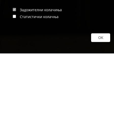
Задожителни колачиња
Статистички колачња
AKTIVITETET E
FUNDIT