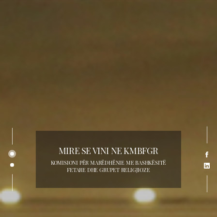
MIRE SE VINI NE KMBFGR
KOMISIONI PËR MARËDHËNIE ME BASHKËSITË
FETARE DHE GRUPET RELIGJIOZE