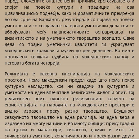
народ. Сложените општествени прилики, крстосувањето и
спојот на повеќе култури и традиции на ова
цивилизациско поднебје, како и драматичните премрежја
во ова срце на Балканот, резултирале со појава на повеќе
уметности и со создавање на врвни уметнички дела кои се
вбројувааат меѓу највпечатливите остварувања на
византиското и на уметничкото творештво воопшто. Овие
дела со трајни уметнички квалитети ги украсуваат
македонските храмови и музеи до ден денешен. Во нив е
проткаена тешката судбина на македонскиот народ и
неговата богата историја.
Религијата е вековна инспирација на македонските
простори. Нема македонски предел каде што нема некое
културно наследство, кое ни сведочи за културата и
уметноста на еден впечатлив религиозен живот и опит. Тој
религиозен опит, односно религиозниот сегмент од
егзистенцијата на народите на македонските простори е
видно изразен преку разно творештво. Всушност
севкупното творештво на една религија, на една вера е
изразено на многу начини и во многу облици: преку градба
на цркви и манастири, синагоги, џамии и итн., со
сликарската уметност, копаничарство и преку разни други