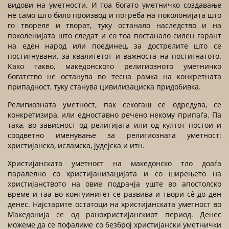
видови на уметности. И тоа богато уметничко создавање
не само што било производ и потреба на поколонијата што
го твореле и творат, туку останало наследство и на
поколенијата што следат и со тоа постанало силен гарант
на еден народ или поединец, за дострелите што се
постигнувани, за квалитетот и важноста на постигнатото.
Како такво, македонското религиозното уметничко
богатство не останува во тесна рамка на конкретната
припадност, туку станува цивилизациска придобивка.
Религиозната уметност, пак секогаш се одредува, се
конкретизира, или едноставно речено некому припаѓа. Па
така, во зависност од религијата или од култот постои и
соодветно именување за религиозната уметност:
христијанска, исламска, јудејска и итн.
Христијанската уметност на македонско тло доаѓа
паралелно со христијанизацијата и со ширењето на
христијанството на овие подрачја уште во апостолско
време и таа во контуинитет се развива и твори сè до ден
денес. Најстарите остатоци на христијанската уметност во
Македонија се од ранохристијанскиот период. Денес
можеме да се пофалиме со безброј христијански уметнички