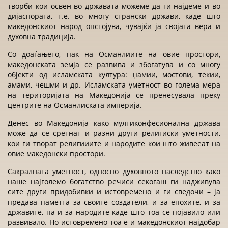
творби кои освен во државата можеме да ги најдеме и во
дијаспората, т.е. во многу странски држави, каде што
македонскиот народ опстојува, чувајќи ја својата вера и
духовна традиција.
Со доаѓањето, пак на Османлиите на овие простори,
македонската земја се развива и збогатува и со многу
објекти од исламската култура: џамии, мостови, текии,
амами, чешми и др. Исламската уметност во голема мера
на територијата на Македонија се пренесувала преку
центрите на Османлиската империја.
Денес во Македонија како мултиконфесионална држава
може да се сретнат и разни други религиски уметности,
кои ги творат религииите и народите кои што живееат на
овие македонски простори.
Сакралната уметност, односно духовното наследство како
наше најголемо богатство речиси секогаш ги надживува
сите други придобивки и истовремено и ги сведочи – ја
предава паметта за своите создатели, и за епохите, и за
државите, па и за народите каде што тоа се појавило или
развивало. Но истовремено тоа е и македонскиот најдобар