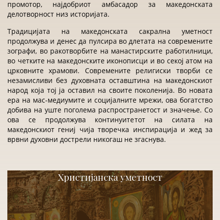
промотор, најдобриот амбасадор за македонската
делотворност низ историјата.
Традицијата на македонската сакрална уметност
продолжува и денес да пулсира во длетата на современите
зографи, во ракотворбите на манастирските работилници,
во четките на македонските иконописци и во секој атом на
црковните храмови. Современите религиски творби се
незамисливи без духовната оставштина на македонскиот
народ која тој ја оставил на своите поколенија. Во новата
ера на мас-медиумите и социјалните мрежи, ова богатство
добива на уште поголема распространетост и значење. Со
ова се продолжува континуитетот на силата на
македонскиот гениј чија творечка инспирација и жед за
врвни духовни дострели никогаш не згаснува.
Христијанска уметност