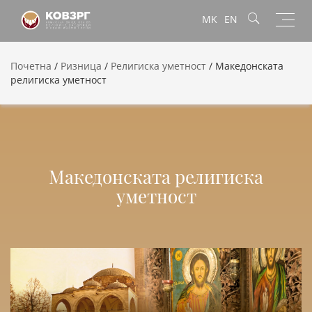
Toggl
MK
EN
navig
Почетна
/
Ризница
/
Религиска уметност
/
Македонската
религиска уметност
Македонската религиска
уметност