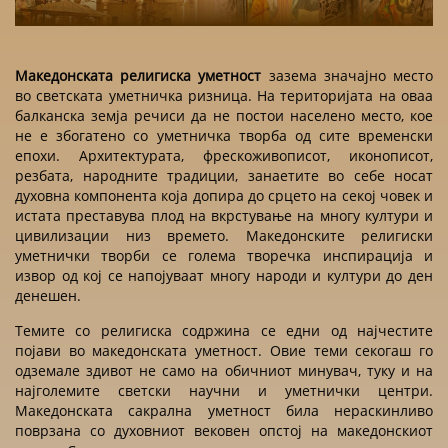
Македонската религиска уметност
зазема значајно место
во светската уметничка ризница. На територијата на оваа
балканска земја речиси да не постои населено место, кое
не е збогатено со уметничка творба од сите временски
епохи. Архитектурата, фрескоживописот, иконописот,
резбата, народните традиции, занаетите во себе носат
духовна компонента која допира до срцето на секој човек и
истата преставува плод на вкрстување на многу култури и
цивилизации низ времето. Македонските религиски
уметнички творби се голема творечка инспирација и
извор од кој се напојуваат многу народи и култури до ден
денешен.
Темите со религиска содржина се едни од најчестите
појави во македонската уметност. Овие теми секогаш го
одземале здивот не само на обичниот минувач, туку и на
најголемите светски научни и уметнички центри.
Македонската сакрална уметност била нераскинливо
поврзана со духовниот вековен опстој на македонскиот