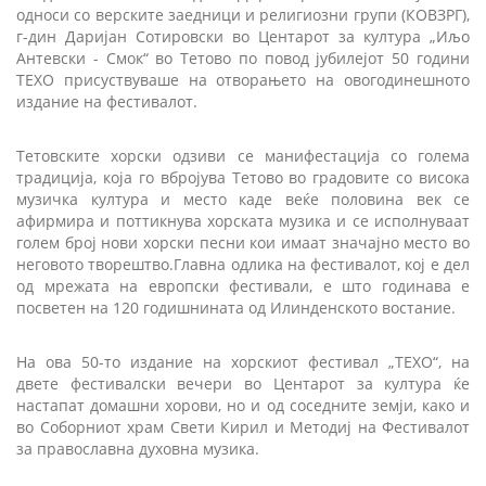
односи со верските заедници и религиозни групи (КОВЗРГ),
г-дин Даријан Сотировски во Центарот за култура „Иљо
Антевски - Смок“ во Тетово по повод јубилејот 50 години
ТЕХО присуствуваше на отворањето на овогодинешното
издание на фестивалот.
Тетовските хорски одзиви се манифестација со голема
традиција, која го вбројува Тетово во градовите со висока
музичка култура и место каде веќе половина век се
афирмира и поттикнува хорската музика и се исполнуваат
голем број нови хорски песни кои имаат значајно место во
неговото творештво.Главна одлика на фестивалот, кој е дел
од мрежата на европски фестивали, е што годинава е
посветен на 120 годишнината од Илинденското востание.
На ова 50-то издание на хорскиот фестивал „ТЕХО“, на
двете фестивалски вечери во Центарот за култура ќе
настапат домашни хорови, но и од соседните земји, како и
во Соборниот храм Свети Кирил и Методиј на Фестивалот
за православна духовна музика.