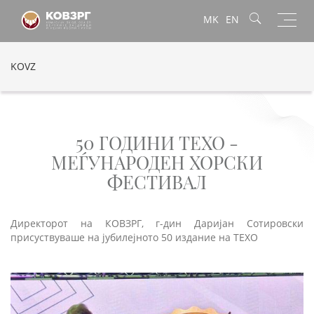
Toggl
MK
EN
navig
KOVZ
50 ГОДИНИ ТЕХО -
МЕЃУНАРОДЕН ХОРСКИ
ФЕСТИВАЛ
Директорот на КОВЗРГ, г-дин Даријан Сотировски
присуствуваше на јубилејното 50 издание на ТЕХО