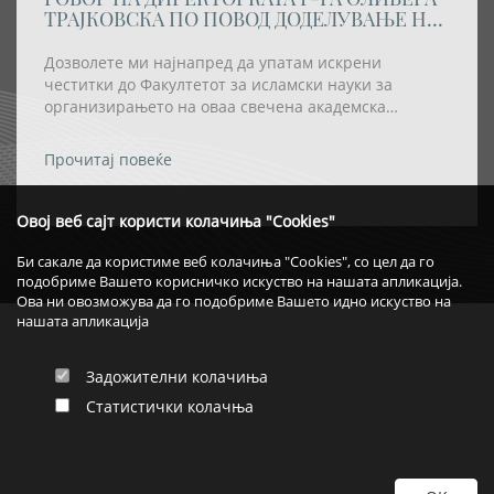
ТРАЈКОВСКА ПО ПОВОД ДОДЕЛУВАЊЕ НА
АКАДЕМСКАТА ТИТУЛА „DOCTOR
HONORIS CAUSA” НА РЕИСОТ НА ИВЗ
Дозволете ми најнапред да упатам искрени
честитки до Факултетот за исламски науки за
организирањето на оваа свечена академска
церемонија, како и за одлуката највисокото
академско признание – титулата „Doctor Honoris
Прочитај повеќе
Causa“ – да му биде доделена на Реис-ул-улема Хаџи
Хфз. Шаќир ефенди Фетаи.
Овој веб сајт користи колачиња "Cookies"
Би сакале да користиме веб колачиња "Cookies", со цел да го
подобриме Вашето корисничко искуство на нашата апликација.
Ова ни овозможува да го подобриме Вашето идно искуство на
нашата апликација
Задожителни колачиња
Статистички колачња