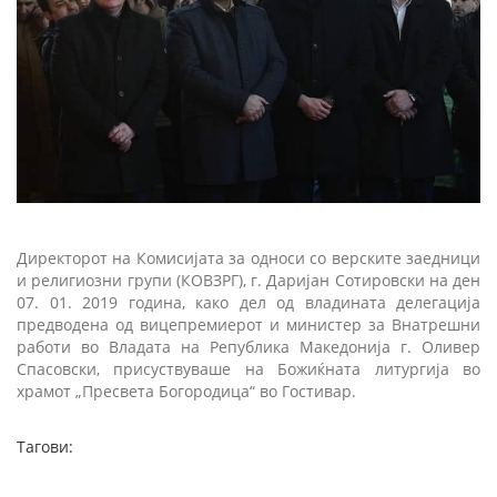
Директорот на Комисијата за односи со верските заедници
и религиозни групи (КОВЗРГ), г. Даријан Сотировски на ден
07. 01. 2019 година, како дел од владината делегација
предводена од вицепремиерот и министер за Внатрешни
работи во Владата на Република Македонија г. Оливер
Спасовски, присуствуваше на Божиќната литургија во
храмот „Пресвета Богородица“ во Гостивар.
Тагови: