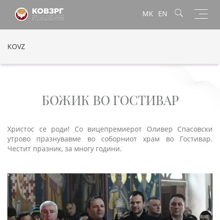
Toggl
MK
EN
navig
KOVZ
БОЖИК ВО ГОСТИВАР
Христос се роди! Со вицепремиерот Оливер Спасовски
утрово празнувавме во соборниот храм во Гостивар.
Честит празник, за многу години.