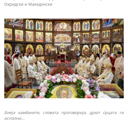
Охридски и Македонски
Биеја камбаните, словата проговорија, духот срцата ги
исполни...