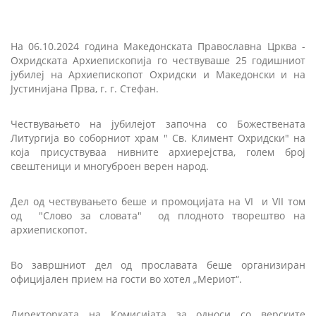
На 06.10.2024 година Македонската Православна Црква -
Охридската Архиепископија го чествуваше 25 годишниот
јубилеј на Архиепископот Охридски и Македонски и на
Јустинијана Прва, г. г. Стефан.
Чествувањето на јубилејот започна со Божествената
Литургија во соборниот храм " Св. Климент Охридски" на
која присуствуваа нивните архиерејства, голем број
свештеници и многуброен верен народ.
Дел од чествувањето беше и промоцијата на VI и VII том
од "Слово за словата" од плодното творештво на
архиепископот.
Во завршниот дел од прославата беше организиран
официјален прием на гости во хотел „Мериот“.
Директорката на Комисијата за односи со верските