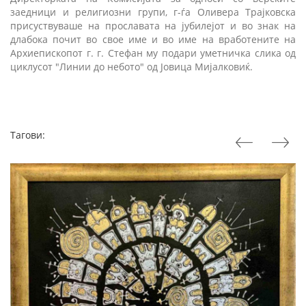
заедници и религиозни групи, г-ѓа Оливера Трајковска
присуствуваше на прославата на јубилејот и во знак на
длабока почит во свое име и во име на вработените на
Архиепископот г. г. Стефан му подари уметничка слика од
циклусот "Линии до небото" од Јовица Мијалковиќ.
Тагови: