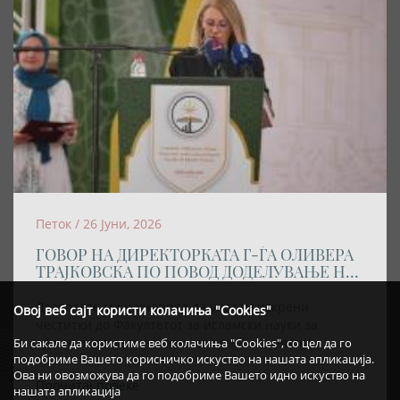
Петок / 26 Јуни, 2026
ГОВОР НА ДИРЕКТОРКАТА Г-ЃА ОЛИВЕРА
ТРАЈКОВСКА ПО ПОВОД ДОДЕЛУВАЊЕ НА
АКАДЕМСКАТА ТИТУЛА „DOCTOR
HONORIS CAUSA” НА РЕИСОТ НА ИВЗ
Дозволете ми најнапред да упатам искрени
Овој веб сајт користи колачиња "Cookies"
честитки до Факултетот за исламски науки за
организирањето на оваа свечена академска
Би сакале да користиме веб колачиња "Cookies", со цел да го
подобриме Вашето корисничко искуство на нашата апликација.
церемонија, како и за одлуката највисокото
Ова ни овозможува да го подобриме Вашето идно искуство на
академско признание – титулата „Doctor Honoris
Прочитај повеќе
нашата апликација
Causa“ – да му биде доделена на Реис-ул-улема Хаџи