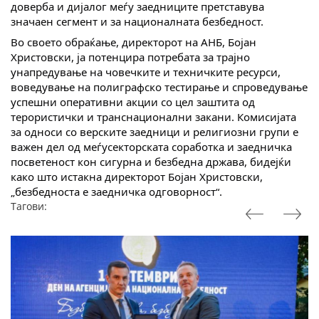
доверба и дијалог меѓу заедниците претставува
значаен сегмент и за националната безбедност.
Во своето обраќање, директорот на АНБ, Бојан
Христовски, ја потенцира потребата за трајно
унапредување на човечките и техничките ресурси,
воведување на полиграфско тестирање и спроведување
успешни оперативни акции со цел заштита од
терористички и транснационални закани. Комисијата
за односи со верските заедници и религиозни групи е
важен дел од меѓусекторската соработка и заедничка
посветеност кон сигурна и безбедна држава, бидејќи
како што истакна директорот Бојан Христовски,
„безбедноста е заедничка одговорност“.
Тагови: