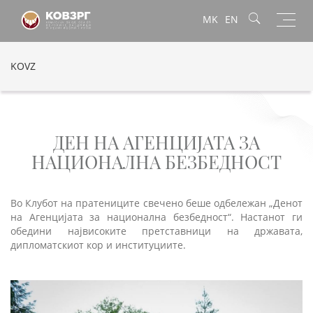
Toggl
MK
EN
navig
KOVZ
ДЕН НА АГЕНЦИЈАТА ЗА
НАЦИОНАЛНА БЕЗБЕДНОСТ
Во Клубот на пратениците свечено беше одбележан „Денот
на Агенцијата за национална безбедност“. Настанот ги
обедини највисоките претставници на државата,
дипломатскиот кор и институциите.