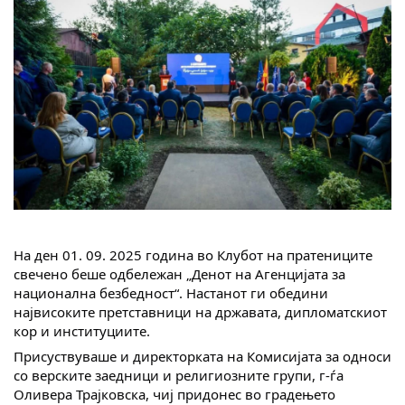
На ден 01. 09. 2025 година во Клубот на пратениците
свечено беше одбележан „Денот на Агенцијата за
национална безбедност“. Настанот ги обедини
највисоките претставници на државата, дипломатскиот
кор и институциите.
Присуствуваше и директорката на Комисијата за односи
со верските заедници и религиозните групи, г-ѓа
Оливера Трајковска, чиј придонес во градењето