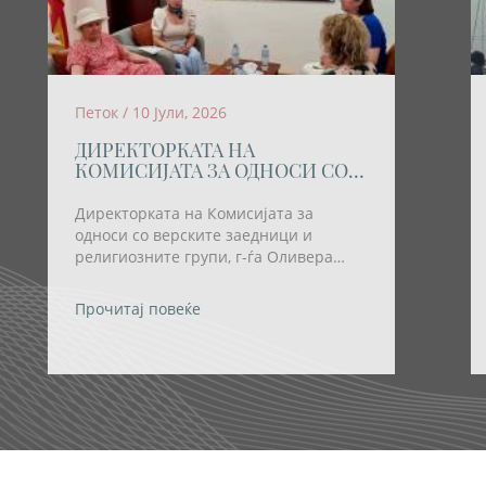
Петок / 10 Јули, 2026
ДИРЕКТОРКАТА НА
КОМИСИЈАТА ЗА ОДНОСИ СО
ВЕРСКИТЕ ЗАЕДНИЦИ И
РЕЛИГИОЗНИТЕ ГРУПИ
Директорката на Комисијата за
ОСТВАРИ РАБОТНА СРЕДБА СО
односи со верските заедници и
ПРЕТСТАВНИЧКИ НА
религиозните групи, г-ѓа Оливера
ХРВАТСКАТА ЗАЕДНИЦА
Трајковска; денеска оствари работна
средба со претставнички на
Прочитај повеќе
Хрватската заедница во нашата земја,
проф. д-р Марина Малиш Саздовска и
поетесата и културен деец Љерка Тот
Наумова, долгогодишна активистка на
Хрватската заедница.