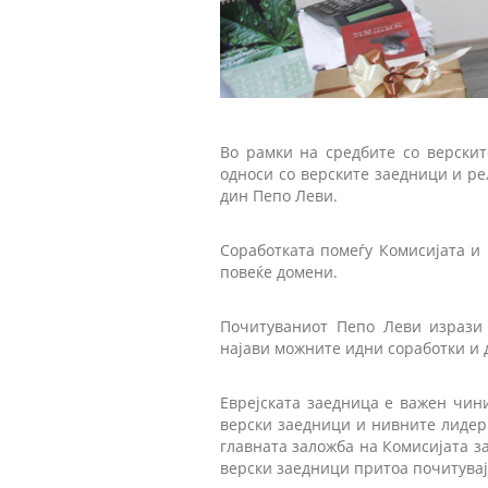
Во рамки на средбите со верскит
односи со верските заедници и рел
дин Пепо Леви.
Соработката помеѓу Комисијата и
повеќе домени.
Почитуваниот Пепо Леви изрази 
најави можните идни соработки и 
Евреjската заедница е важен чин
верски заедници и нивните лидери
главната заложба на Комисијата за
верски заедници притоа почитувај