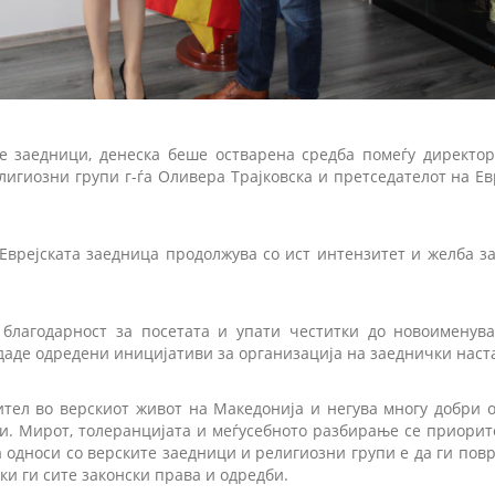
е заедници, денеска беше остварена средба помеѓу директор
игиозни групи г-ѓа Оливера Трајковска и претседателот на Евр
 Еврејската заедница продолжува со ист интензитет и желба з
благодарност за посетата и упати честитки до новоименува
даде одредени иницијативи за организација на заеднички наст
ител во верскиот живот на Македонија и негува многу добри о
. Мирот, толеранцијата и меѓусебното разбирање се приорите
 односи со верските заедници и религиозни групи е да ги повр
ки ги сите законски права и одредби.