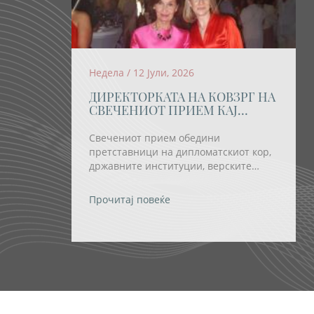
Недела / 12 Јули, 2026
ДИРЕКТОРКАТА НА КОВЗРГ НА
СВЕЧЕНИОТ ПРИЕМ КАЈ
ПРЕТСЕДАТЕЛКАТА
СИЉАНОВСКА-ДАВКОВА ПО
Свечениот прием обедини
ПОВОД ОТВОРАЊЕТО НА
претставници на дипломатскиот кор,
„ОХРИДСКО ЛЕТО“
државните институции, верските
заедници и религиозните групи, како
и бројни домашни и странски
Прочитај повеќе
уметници.
т