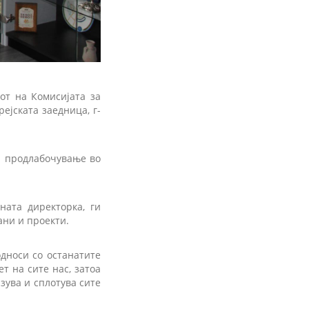
от на Комисијата за
ејската заедница, г-
а продлабочување во
ната директорка, ги
ани и проекти.
дноси со останатите
т на сите нас, затоа
зува и сплотува сите