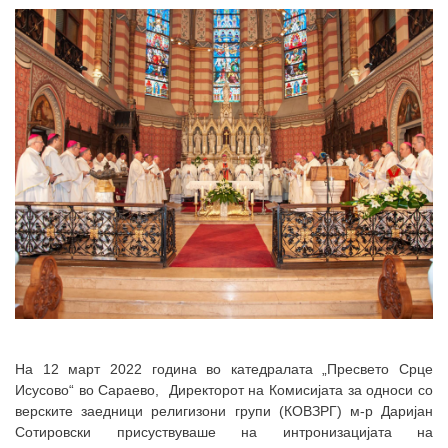
На 12 март 2022 година во катедралата „Пресвето Срце
Исусово“ во Сараево, Директорот на Комисијата за односи со
верските заедници религизони групи (КОВЗРГ) м-р Даријан
Сотировски присуствуваше на интрoнизацијата на