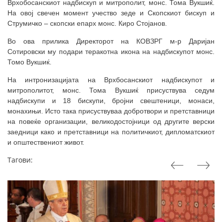
Врхобосанскиот надбискуп и митрополит, монс. Тома Вукшиќ.
На овој свечен момент учество зеде и Скопскиот бискуп и
Струмичко – скопски епарх монс. Киро Стојанов.
Во ова прилика Директорот на КОВЗРГ м-р Даријан
Сотировски му подари теракотна икона на надбискупот монс.
Томо Вукшиќ.
На интронизацијата на Врхбосанскиот надбискупот и
митрополитот, монс. Тома Вукшиќ присуствува седум
надбискупи и 18 бискупи, бројни свештеници, монаси,
монахињи. Исто така присуствуваа добротвори и претставници
на повеќе организации, великодостојници од другите верски
заедници како и претставници на политичкиот, дипломатскиот
и општествениот живот.
Тагови: