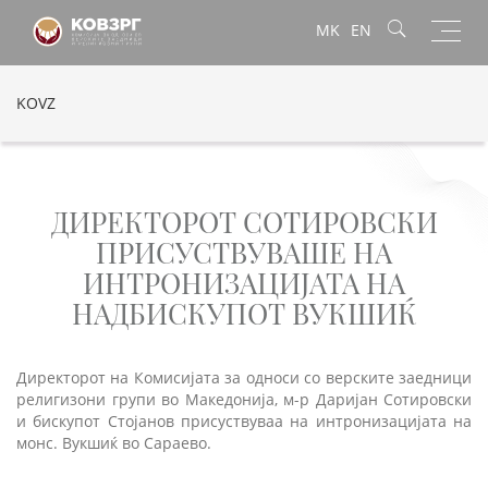
Toggl
MK
EN
navig
KOVZ
ДИРЕКТОРОТ СОТИРОВСКИ
ПРИСУСТВУВАШЕ НА
ИНТРОНИЗАЦИЈАТА НА
НАДБИСКУПОТ ВУКШИЌ
Директорот на Комисијата за односи со верските заедници
религизони групи во Македонија, м-р Даријан Сотировски
и бискупот Стојанов присуствуваа на интрoнизацијата на
монс. Вукшиќ во Сараево.