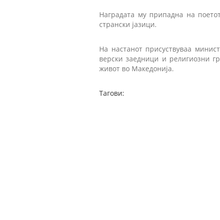
Наградата му припадна на поетот
странски јазици.
На настанот присуствуваа минист
верски заедници и религиозни гр
живот во Македонија.
Тагови: