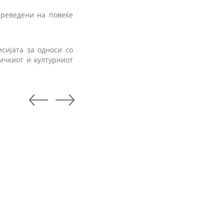
преведени на повеќе
сијата за односи со
ичкиот и културниот