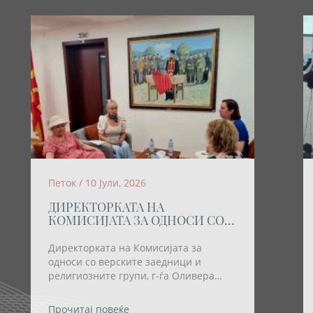
Петок / 10 Јули, 2026
ДИРЕКТОРКАТА НА
КОМИСИЈАТА ЗА ОДНОСИ СО
ВЕРСКИТЕ ЗАЕДНИЦИ И
РЕЛИГИОЗНИТЕ ГРУПИ
Директорката на Комисијата за
ОСТВАРИ РАБОТНА СРЕДБА СО
односи со верските заедници и
ПРЕТСТАВНИЧКИ НА
религиозните групи, г-ѓа Оливера
ХРВАТСКАТА ЗАЕДНИЦА
Трајковска; денеска оствари работна
средба со претставнички на
Прочитај повеќе