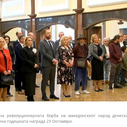
на револуционерната борба на македонскиот народ денеск
ена годишната награда 23 Октомври.