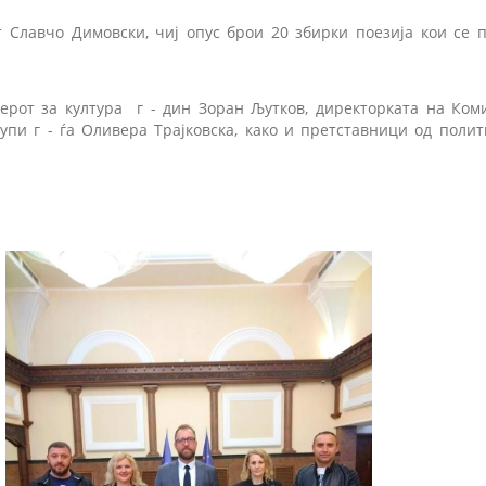
 Славчо Димовски, чиј опус брои 20 збирки поезија кои се 
ерот за култура г - дин Зоран Љутков, директорката на Коми
упи г - ѓа Оливера Трајковска, како и претставници од полит