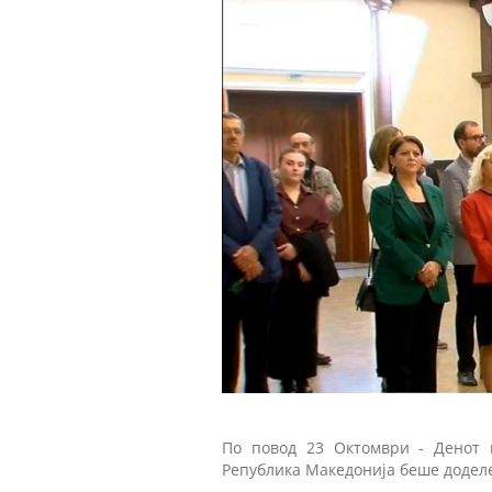
По повод 23 Октомври - Денот 
Република Македонија беше додел