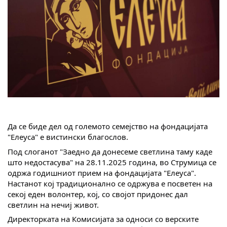
Да се биде дел од големото семејство на фондацијата
"Елеуса" е вистински благослов.
Под слоганот "Заедно да донесеме светлина таму каде
што недостасува" на 28.11.2025 година, во Струмица се
одржа годишниот прием на фондацијата "Елеуса".
Настанот кој традиционално се одржува е посветен на
секој еден волонтер, кој, со својот придонес дал
светлин на нечиј живот.
Директорката на Комисијата за односи со верските