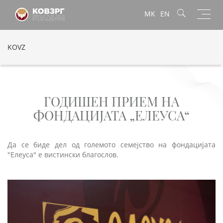
Toggl
MK
EN
navig
KOVZ
ГОДИШЕН ПРИЕМ НА
ФОНДАЦИЈАТА „ЕЛЕУСА“
Да се биде дел од големото семејство на фондацијата
"Елеуса" е вистински благослов.