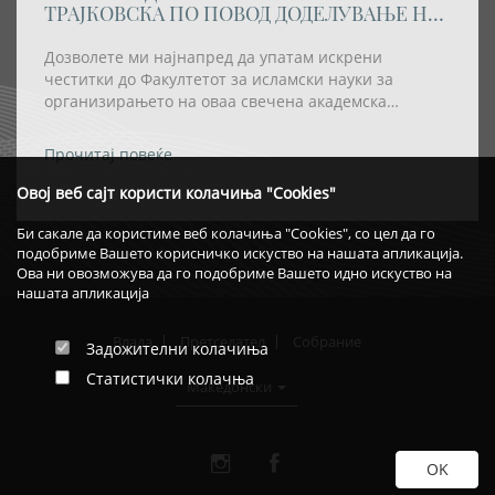
ТРАЈКОВСКА ПО ПОВОД ДОДЕЛУВАЊЕ НА
АКАДЕМСКАТА ТИТУЛА „DOCTOR
HONORIS CAUSA” НА РЕИСОТ НА ИВЗ
Дозволете ми најнапред да упатам искрени
честитки до Факултетот за исламски науки за
организирањето на оваа свечена академска
церемонија, како и за одлуката највисокото
академско признание – титулата „Doctor Honoris
Прочитај повеќе
Causa“ – да му биде доделена на Реис-ул-улема Хаџи
Хфз. Шаќир ефенди Фетаи.
Овој веб сајт користи колачиња "Cookies"
Би сакале да користиме веб колачиња "Cookies", со цел да го
подобриме Вашето корисничко искуство на нашата апликација.
Ова ни овозможува да го подобриме Вашето идно искуство на
нашата апликација
Влада
Претседател
Собрание
Задожителни колачиња
Статистички колачња
Македонски