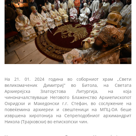
На 21. 01. 2024 година во соборниот храм „Свети
великомаченик Димитриј“ во Битола, на Светата
Архиерејска Златоустова Литургија, на која
чиноначалствуваше Неговото Блаженство Архиепископот
Охридски и Македонски г.г. Стефан, во сослужение на
повеќемина архиереи и свештеници на МПЦ-ОА беше
извршена хиротонија на Сепреподобниот архимандрит
Никола (Трајковски) во епископски чин.