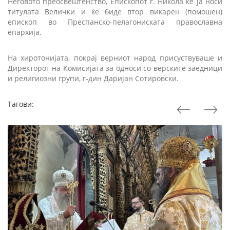
Неговото преосвештенство, Епископот г. Никола ќе ја носи
титулата Велички и ќе биде втор викарен (помошен)
епископ во Преспанско-пелагониската православна
епархија.
На хиротонијата, покрај верниот народ присуствуваше и
Директорот на Комисијата за односи со верските заедници
и религиозни групи, г-дин Даријан Сотировски.
Тагови: