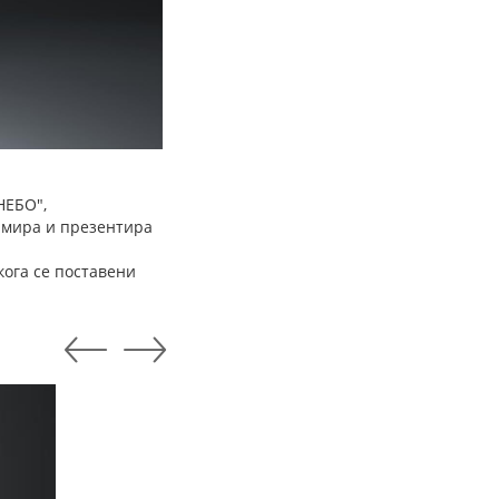
НЕБО",
ирмира и презентира
кога се поставени