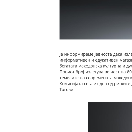
Ја информираме јавноста дека изл
информативен и едукативен магази
богатата македонска културна и ду
Првиот број излегува во чест на 
темелите на современата македон
Комисијата сега е една од ретките
Тагови: