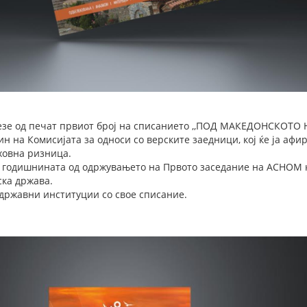
езе од печат првиот број на списанието ,,ПОД МАКЕДОНСКОТО 
н на Комисијата за односи со верските заедници, кој ќе ја аф
ховна ризница.
80 годишнината од одржувањето на Првото заседание на АСНОМ 
ска држава.
 државни институции со свое списание.