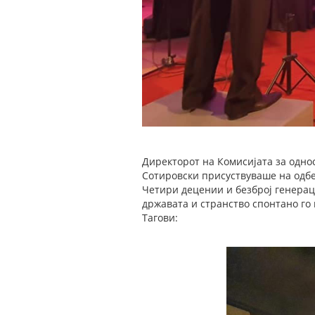
Директорот на Комисијата за одно
Сотировски присуствуваше на одбе
Четири децении и безброј генерац
државата и странство спонтано го 
Тагови: