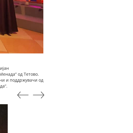
ријан
Менада“ од Тетово.
ачи и поддржувачи од
да“.