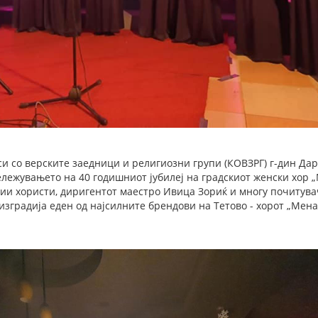
си со верските заедници и религиозни групи (КОВЗРГ) г-дин Да
лежувањето на 40 годишниот јубилеј на градскиот женски хор „
ии хористи, диригентот маестро Ивица Зориќ и многу почитув
изградија еден од најсилните брендови на Тетово - хорот „Мена