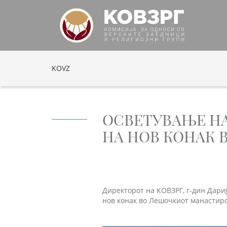
KOVZ
ОСВЕТУВАЊЕ НА
НА НОВ КОНАК
Директорот на КОВЗРГ, г-дин Дари
нов конак во Лешочкиот манастирс