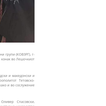
и групи (КОВЗРГ), г-
в конак во Лешочкиот
дски и македонски и
ополитот Тетовско-
како и во сослужение
Оливер Спасовски,