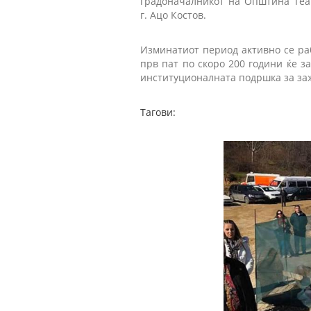
градоначалникот на Општина Теар
г. Ацо Костов.
Изминатиот период активно се ра
прв пат по скоро 200 години ќе з
институционалната подршка за заж
Тагови: