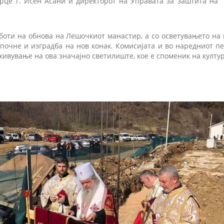
це г. Исен Асани и директорот на Управата за заштита на 
боти на обнова на Лешочкиот манастир, а со осветувањето на 
апочне и изградба на нов конак. Комисијата и во наредниот п
ивување на ова значајно светилиште, кое е споменик на култур