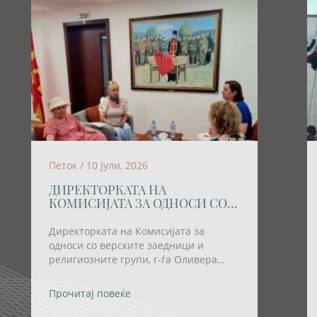
Петок / 10 Јули, 2026
ДИРЕКТОРКАТА НА
КОМИСИЈАТА ЗА ОДНОСИ СО
ВЕРСКИТЕ ЗАЕДНИЦИ И
РЕЛИГИОЗНИТЕ ГРУПИ
Директорката на Комисијата за
ОСТВАРИ РАБОТНА СРЕДБА СО
односи со верските заедници и
ПРЕТСТАВНИЧКИ НА
религиозните групи, г-ѓа Оливера
ХРВАТСКАТА ЗАЕДНИЦА
Трајковска; денеска оствари работна
средба со претставнички на
Прочитај повеќе
Хрватската заедница во нашата земја,
проф. д-р Марина Малиш Саздовска и