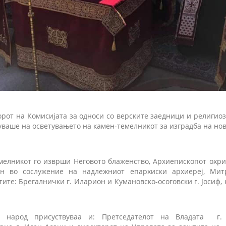
орот на Комисијата за односи со верските заедници и религиозн
уваше на осветувањето на камен-темелникот за изградба на но
мелникот го изврши Неговото блаженство, Архиепископот охри
ан во сослужение на надлежниот епархиски архиереј, Митр
ите: Брегалнички г. Иларион и Кумановско-осоговски г. Јосиф, 
т народ присуствуваа и: Претседателот на Владата г. 