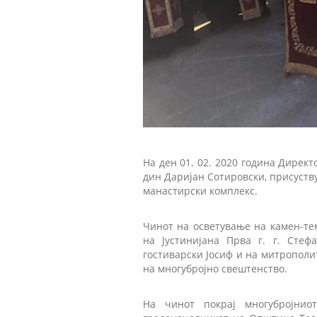
На ден 01. 02. 2020 година Директ
дин Даријан Сотировски, присуств
манастирски комплекс.
Чинот на осветување на камен-те
на Јустинијана Прва г. г. Стеф
гостиварски Јосиф и на митрополит
на многубројно свештенство.
На чинот покрај многубројнио