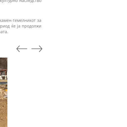
културно наследство
камен-темелникот за
ериод ќе ја продолжи
ата.