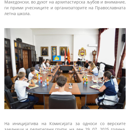
Македонски, во духот на архипастирска љубов и внимание,
ги прими учесниците и организаторите на Православната
летна школа.
На иницијатива на Комисијата за односи со верските
заедници и религиозни групи, на ден 29. 07. 2025 година,