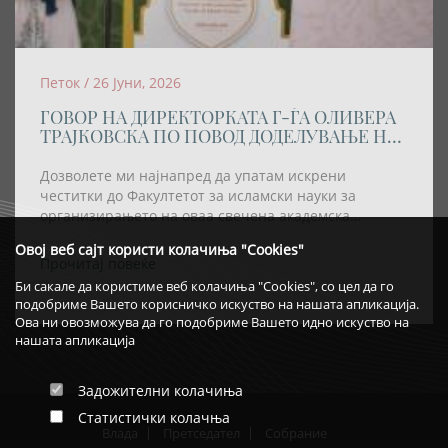
Петок / 26 Јуни, 2026
ГОВОР НА ДИРЕКТОРКАТА Г-ЃА ОЛИВЕРА
ТРАЈКОВСКА ПО ПОВОД ДОДЕЛУВАЊЕ НА
АКАДЕМСКАТА ТИТУЛА „DOCTOR
HONORIS CAUSA” НА РЕИСОТ НА ИВЗ
Дозволете ми најнапред да упатам искрени
честитки до Факултетот за исламски науки за
организирањето на оваа свечена академска
церемонија, како и за одлуката највисокото
Овој веб сајт користи колачиња "Cookies"
академско признание – титулата „Doctor Honoris
Прочитај повеќе
Causa“ – да му биде доделена на Реис-ул-улема Хаџи
Би сакале да користиме веб колачиња "Cookies", со цел да го
Хфз. Шаќир ефенди Фетаи.
подобриме Вашето корисничко искуство на нашата апликација.
Ова ни овозможува да го подобриме Вашето идно искуство на
нашата апликација
Задожителни колачиња
Статистички колачња
Влада
Претседател
Собрание