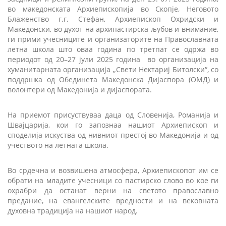
во македонската Архиепископија во Скопје, Неговото
Блаженство г.г. Стефан, Архиепископ Охридски и
Македонски, во духот на архипастирска љубов и внимание,
ги прими учесниците и организаторите на Православната
летна школа што оваа година по третпат се одржа во
периодот од 20–27 јули 2025 година
во организација на
хуманитарната организација „Свети Нектариј Битолски“, со
поддршка од Обединета Македонска Дијаспора (ОМД) и
волонтери од Македонија и дијаспората.
На приемот присуствуваа даца од Словенија, Романија и
Швајцарија, кои го запознаа нашиот Архиепископ и
споделија искуства од нивниот престој во Македонија и од
учеството на летната школа.
Во срдечна и возвишена атмосфера, Архиепископот им се
обрати на младите учесници со пастирско слово во кое ги
охрабри да останат верни на светото православно
предание, на евангелските вредности и на вековната
духовна традиција на нашиот народ.