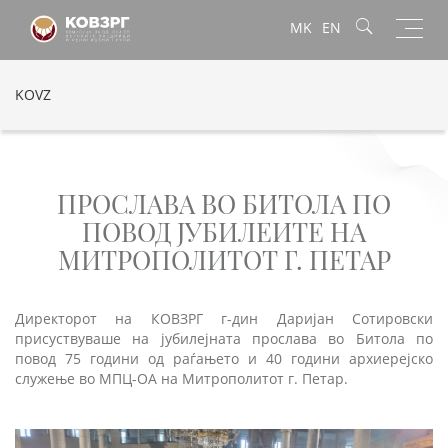
Toggl
MK
EN
navig
KOVZ
ПРОСЛАВА ВО БИТОЛА ПО
ПОВОД ЈУБИЛЕИТЕ НА
МИТРОПОЛИТОТ Г. ПЕТАР
Директорот на КОВЗРГ г-дин Даријан Сотировски
присуствуваше на јубилејната прослава во Битола по
повод 75 години од раѓањето и 40 години архиерејско
служење во МПЦ-ОА на Митрополитот г. Петар.