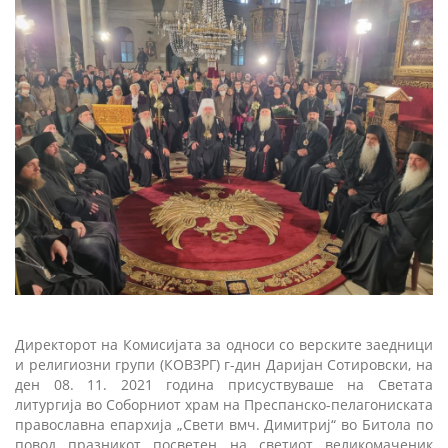
Директорот на Комисијата за односи со верските заедници
и религиозни групи (КОВЗРГ) г-дин Даријан Сотировски, на
ден 08. 11. 2021 година присуствуваше на Светата
литургија во Соборниот храм на Преспанско-пелагониската
православна епархија „Свети вмч. Димитриј“ во Битола по
повод празникот посветен на светиот великомаченик