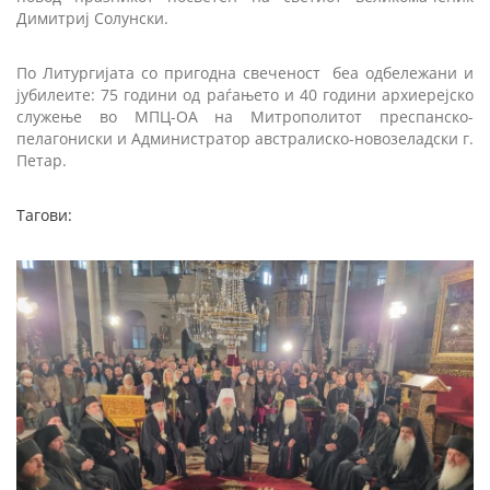
Димитриј Солунски.
По Литургијата со пригодна свеченост беа одбележани и
јубилеите: 75 години од раѓањето и 40 години архиерејско
служење во МПЦ-ОА на Митрополитот преспанско-
пелагониски и Администратор австралиско-новозеладски г.
Петар.
Тагови: