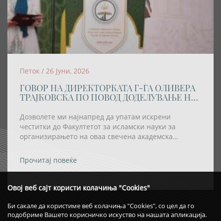
Петок / 26 Јуни, 2026
ГОВОР НА ДИРЕКТОРКАТА Г-ЃА ОЛИВЕРА
ТРАЈКОВСКА ПО ПОВОД ДОДЕЛУВАЊЕ НА
АКАДЕМСКАТА ТИТУЛА „DOCTOR
HONORIS CAUSA” НА РЕИСОТ НА ИВЗ
Дозволете ми најнапред да упатам искрени
честитки до Факултетот за исламски науки за
организирањето на оваа свечена академска
церемонија, како и за одлуката највисокото
академско признание – титулата „Doctor Honoris
Прочитај повеќе
Causa“ – да му биде доделена на Реис-ул-улема Хаџи
Хфз. Шаќир ефенди Фетаи.
Овој веб сајт користи колачиња "Cookies"
Би сакале да користиме веб колачиња "Cookies", со цел да го
подобриме Вашето корисничко искуство на нашата апликација.