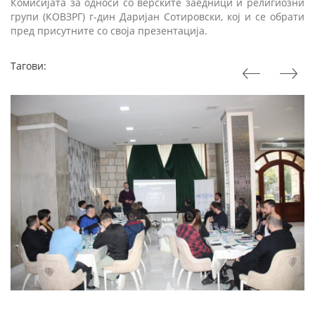
Комисијата за односи со верските заедници и религиозни
групи (КОВЗРГ) г-дин Даријан Сотировски, кој и се обрати
пред присутните со своја презентација.
Тагови: