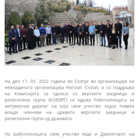
На ден 17. 03. 2022 година во Скопје во организација на
невладината организација Horizon Civitas, а со поддршка
на Комисијата за односи со верските заедници и
религиозни групи (КОВЗРГ) се одржа Работилницата за
меѓуверски дијалог на која свое учество зедоа повеќе
млади членови на црквите, верските заедници и
религиозни групи од државата.
На работилницата свое учество зеде и Директорот на