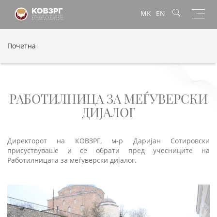
Toggl
MK
EN
navig
Почетна
РАБОТИЛНИЦА ЗА МЕЃУВЕРСКИ
ДИЈАЛОГ
Директорот на КОВЗРГ, м-р Даријан Сотировски
присуствуваше и се обрати пред учесниците на
Работилницата за меѓуверски дијалог.