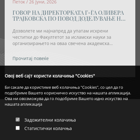
Петок / 26 Јуни, 2026
ГОВОР НА ДИРЕКТОРКАТА Г-ЃА ОЛИВЕРА
ТРАЈКОВСКА ПО ПОВОД ДОДЕЛУВАЊЕ НА
АКАДЕМСКАТА ТИТУЛА „DOCTOR
HONORIS CAUSA” НА РЕИСОТ НА ИВЗ
Дозволете ми најнапред да упатам искрени
честитки до Факултетот за исламски науки за
организирањето на оваа свечена академска
церемонија, како и за одлуката највисокото
академско признание – титулата „Doctor Honoris
Прочитај повеќе
Causa“ – да му биде доделена на Реис-ул-улема Хаџи
Хфз. Шаќир ефенди Фетаи.
Овој веб сајт користи колачиња "Cookies"
Би сакале да користиме веб колачиња "Cookies", со цел да го
подобриме Вашето корисничко искуство на нашата апликација.
Ова ни овозможува да го подобриме Вашето идно искуство на
нашата апликација
Задожителни колачиња
Статистички колачња