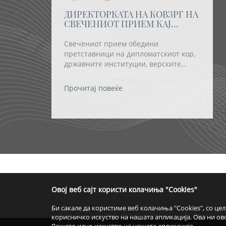
ДИРЕКТОРКАТА НА КОВЗРГ НА
СВЕЧЕНИОТ ПРИЕМ КАЈ
ПРЕТСЕДАТЕЛКАТА
СИЉАНОВСКА-ДАВКОВА ПО
Свечениот прием обедини
ПОВОД ОТВОРАЊЕТО НА
претставници на дипломатскиот кор,
„ОХРИДСКО ЛЕТО“
државните институции, верските
заедници и религиозните групи, како
и бројни домашни и странски
Прочитај повеќе
уметници.
т
Овој веб сајт користи колачиња "Cookies"
Би сакале да користиме веб колачиња "Cookies", со це
корисничко искуство на нашата апликација. Ова ни о