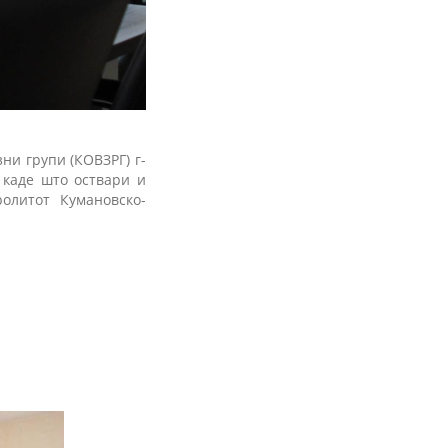
ни групи (КОВЗРГ) г-
 каде што оствари и
олитот Кумановско-