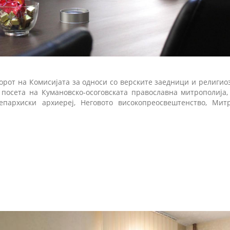
торот на Комисијата за односи со верските заедници и религиоз
посета на Кумановско-осоговската православна митрополија,
пархиски архиереј, Неговото високопреосвештенство, Митр