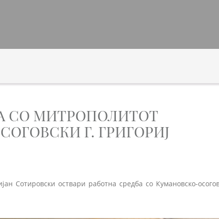
БА СО МИТРОПОЛИТОТ
ОГОВСКИ Г. ГРИГОРИЈ
ијан Сотировски оствари работна средба со Кумановско-осогов