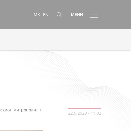
Toggle
MK
EN
МЕНИ
navigation
скиот митрополит г.
22.9.2020 - 11:02