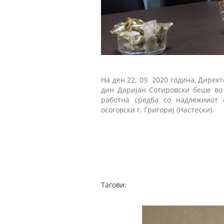
На ден 22. 09. 2020 година, Дирек
дин Даријан Сотировски беше во 
работна средба со надлежниот е
осоговски г. Григориј (Настески).
Тагови: