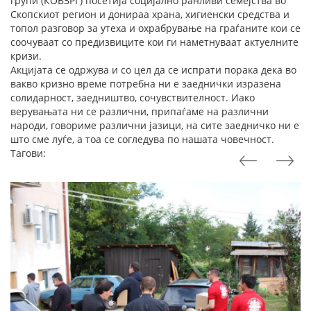
групи (КОВЗРГ) посетија социјално ранливи семејства во
Скопскиот регион и донираа храна, хигиенски средства и
топол разговор за утеха и охрабрување на граѓаните кои се
соочуваат со предизвиците кои ги наметнуваат актуелните
кризи.
Акцијата се одржува и со цел да се испрати порака дека во
вакво кризно време потребна ни е заеднички изразена
солидарност, заедништво, сочувствителност. Иако
верувањата ни се различни, припаѓаме на различни
народи, говориме различни јазици, на сите заедничко ни е
што сме луѓе, а тоа се согледува по нашата човечност.
Тагови: