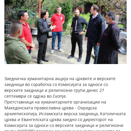
Заедничка хуманитарна акција на црквите и верските
заедници во соработка со Комисијата за односи со
верските заедници и религиозни групи денес 27
септември се одржа во Скопје.
Претставници на хуманитарните организации на
Македонската православна црква - Охридска
архиепископија, Исламската верска заедница, Католичката
црква и Евангелската црква заедно со директорот на
Комисијата за односи со верските заедници и религиозни