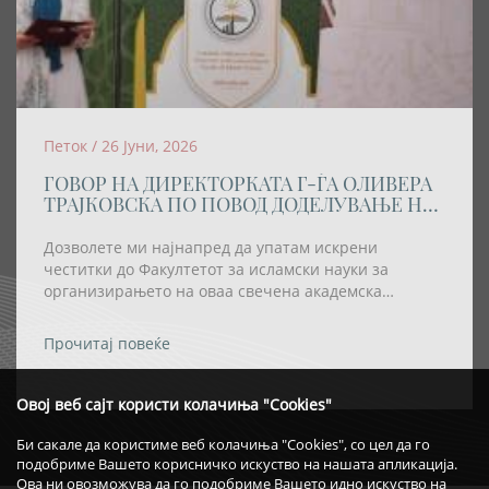
Петок / 26 Јуни, 2026
ГОВОР НА ДИРЕКТОРКАТА Г-ЃА ОЛИВЕРА
ТРАЈКОВСКА ПО ПОВОД ДОДЕЛУВАЊЕ НА
АКАДЕМСКАТА ТИТУЛА „DOCTOR
HONORIS CAUSA” НА РЕИСОТ НА ИВЗ
Дозволете ми најнапред да упатам искрени
честитки до Факултетот за исламски науки за
организирањето на оваа свечена академска
церемонија, како и за одлуката највисокото
академско признание – титулата „Doctor Honoris
Прочитај повеќе
Causa“ – да му биде доделена на Реис-ул-улема Хаџи
Хфз. Шаќир ефенди Фетаи.
Овој веб сајт користи колачиња "Cookies"
Би сакале да користиме веб колачиња "Cookies", со цел да го
подобриме Вашето корисничко искуство на нашата апликација.
Ова ни овозможува да го подобриме Вашето идно искуство на