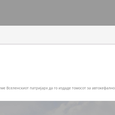
еме Вселенскиот патријарх да го издаде томосот за автокефалн