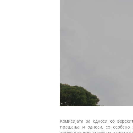
Комисијата за односи со верски
прашања и односи, со особено 
автокефалниот статус на нашата с