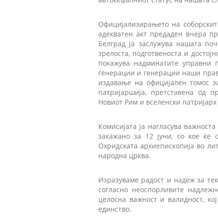
Официјализирањето на соборските
адекватен акт предаден вчера пр
Белград ја заслужува нашата поч
зрелоста, подготвеноста и достојн
покажува надминатите управни п
генерации и генерации наши прав
издавање на официјален томос за
патријаршија, претставена од п
Новиот Рим и вселенски патријарх
Комисијата ја нагласува важноста
закажано за 12 јуни, со кое ќе
Охридската архиепископија во лит
народна црква.
Изразуваме радост и надеж за тек
согласно неоспорливите надлежно
целосна важност и валидност, ко
единство.