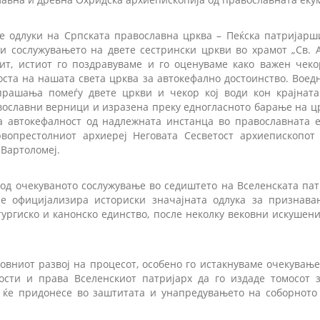
 одлуки на Српската православна црква – Пеќска патријарш
и сослужувањето на двете сестрински цркви во храмот „Св. 
ит, истиот го поздравуваме и го оценуваме како важен чекор
оста на нашата света црква за автокефално достоинство. Воедно
рашања помеѓу двете цркви и чекор кој води кон крајната
ославни верници и изразена преку едногласното барање на цр
 автокефалност од надлежната инстанца во православната е
рвопрестолниот архиереј Неговата Сесветост архиепископот
 Вартоломеј.
 од очекуваното сослужување во седиштето на Вселенската па
 се официјализира историски значајната одлука за призна
ургиско и канонско единство, после неколку вековни искушен
овниот развој на процесот, особено го истакнуваме очекувањ
сти и права Вселенскиот патријарх да го издаде томосот з
ј ќе придонесе во заштитата и унапредувањето на соборното