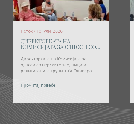
Петок / 10 Јули, 2026
ДИРЕКТОРКАТА НА
КОМИСИЈАТА ЗА ОДНОСИ СО
ВЕРСКИТЕ ЗАЕДНИЦИ И
РЕЛИГИОЗНИТЕ ГРУПИ
Директорката на Комисијата за
ОСТВАРИ РАБОТНА СРЕДБА СО
односи со верските заедници и
ПРЕТСТАВНИЧКИ НА
религиозните групи, г-ѓа Оливера
ХРВАТСКАТА ЗАЕДНИЦА
Трајковска; денеска оствари работна
средба со претставнички на
Прочитај повеќе
Хрватската заедница во нашата земја,
проф. д-р Марина Малиш Саздовска и
поетесата и културен деец Љерка Тот
Наумова, долгогодишна активистка на
Хрватската заедница.