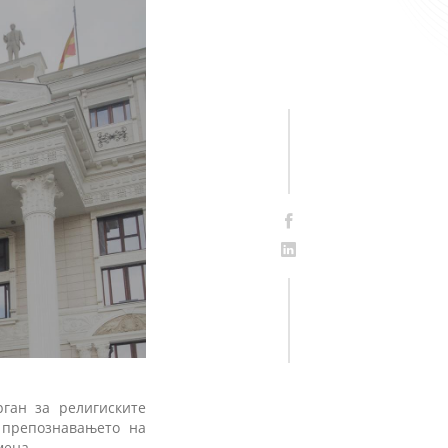
ган за религиските
 препознавањето на
мена.