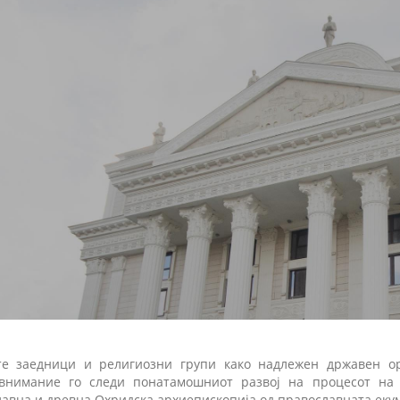
те заедници и религиозни групи како надлежен државен ор
внимание го следи понатамошниот развој на процесот на
лавна и древна Охридска архиепископија од православната еку