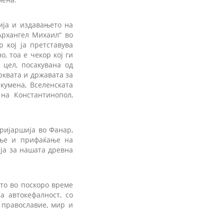
ија и издавањето на
Архангел Михаил“ во
 кој ја претставува
, тоа е чекор кој ги
 цел, посакувана од
квата и државата за
кумена, Вселенската
 на Константинопол,
тријаршија во Фанар,
вање и прифаќање на
ија за нашата древна
ето во поскоро време
а автокефалност, со
 православие, мир и