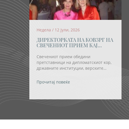
Недела / 12 Јули, 2026
ДИРЕКТОРКАТА НА КОВЗРГ НА
СВЕЧЕНИОТ ПРИЕМ КАЈ
ПРЕТСЕДАТЕЛКАТА
СИЉАНОВСКА-ДАВКОВА ПО
Свечениот прием обедини
ПОВОД ОТВОРАЊЕТО НА
претставници на дипломатскиот кор,
„ОХРИДСКО ЛЕТО“
државните институции, верските
заедници и религиозните групи, како
и бројни домашни и странски
Прочитај повеќе
уметници.
т