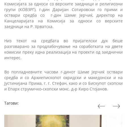
Комисијата за односи со верските заедници и религиозни
групи (КОВЗРГ), г-дин Даријан Сотировски го прими и
оствари средба со г-дин Шиме Јерчиќ, директор на
Канцеларијата на Комисија за односи со верските
заедници на Р. Хрватска.
Низ текот на средбата во пријателски дух беше
разговарано за продлабочување на соработката на двете
комисии преку идна реализација на проекти од заеднички
интерес.
Во попладневните часови г-динот Шиме Јерчиќ оствари
средба и со Архиепископот охридски и македонски и на
Јустинијана Прима, г. г. Стефан, како и со Бискупот скопски
и Епарх струмичко-скопски монс. д-р Киро Стојанов.
Тагови: