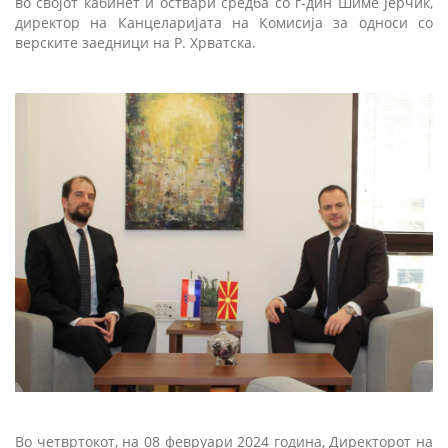
во својот кабинет и оствари средба со г-дин Шиме Јерчиќ,
директор на Канцеларијата на Комисија за односи со
верските заедници на Р. Хрватска.
Во четвртокот, на 08 февруари 2024 година, Директорот на